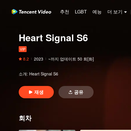
추천
LGBT
예능
더 보기
|
Heart Signal S6
VIP
8.2
2023
~까지 업데이트
50
회[화]
소개
:
Heart Signal S6
재생
공유
회차