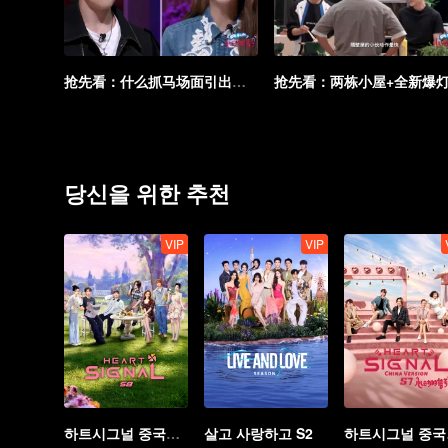
抢先看：什么抓马场面引出杨丞琳劲爆发言？还让言承旭直呼要爆料？
당신을 위한 추천
VIP
VIP
하트시그널 중국판 시즌 8
살고 사랑하고 S2
하트