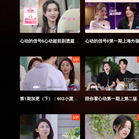
心动的信号6心动超前剧透篇海外版第一版
VIP
第1期加更（下）：602小屋双胞胎出击
陪你看心动第一期上第二版
VIP