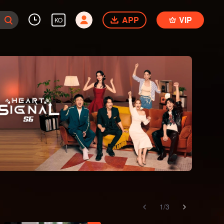
APP
VIP
KO
1
/
3