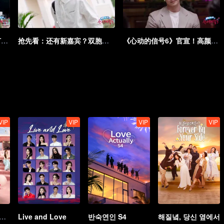
抢先看：两栋小屋+全新爆灯规则拉满恋爱氛围
抢先看：还有新嘉宾？双胞胎女嘉宾登场！
《心动的信号6》官宣！高颜值男女集结 ​​​
VIP
VIP
VIP
VIP
시그널 중국판 시즌 7
Live and Love
반숙연인 S4
해질녘, 당신 옆에서