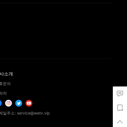
사소개
휴문의
락처
일주소: service@wetv.vip