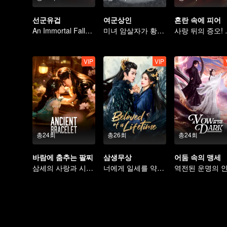
선군유겁
여군상인
혼란 속에 피어
An Immortal Falls in Love With a Witch
미녀 암살자가 황태자의 마음을 사로잡는다
사랑 뒤의 
VIP
VIP
총24회
총26회
총24회
바람에 춤추는 팔찌
삼생무상
어둠 속의 맹세
삼세의 사랑과 시련, 쉽게 풀 수 없다
너에게 일세를 약속, 나에게 삼생을 다오