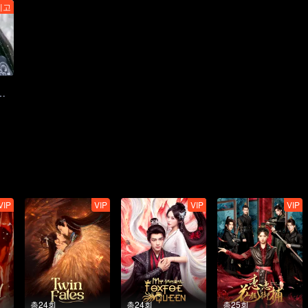
예고
！凤脉觉醒与卿执剑护苍生
VIP
VIP
VIP
VIP
총24회
총24회
총25회