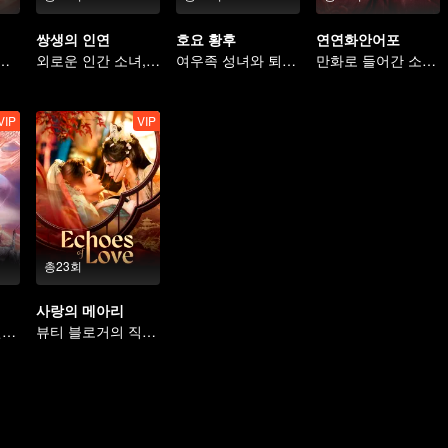
쌍생의 인연
호요 황후
연연화안어포
증오! 서로 복수를 돕는 자매단
외로운 인간 소녀, 신수와의 운명적 계약
여우족 성녀와 퇴마사의 대결
만화로 들어간 소녀의 4대 미남 공략기
VIP
VIP
총23회
사랑의 메아리
역전된 운명의 인연! 마존의 선녀 아내 구애기
뷰티 블로거의 직진 본능: 복흑 소공작을 공략하다