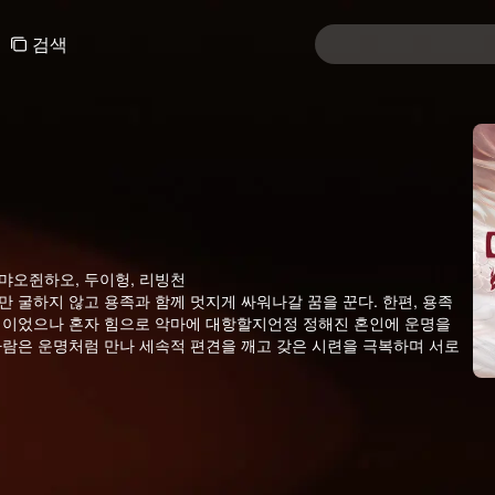
검색
, 먀오쥔하오, 두이헝, 리빙천
 굴하지 않고 용족과 함께 멋지게 싸워나갈 꿈을 꾼다. 한편, 용족
운명이었으나 혼자 힘으로 악마에 대항할지언정 정해진 혼인에 운명을
사람은 운명처럼 만나 세속적 편견을 깨고 갖은 시련을 극복하며 서로