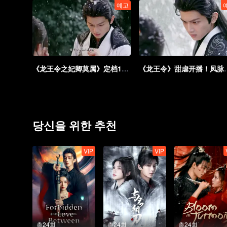
예고
《龙王令之妃卿莫属》定档11.18，废柴庶女血脉逆天命，龙族诸君执令护卿安
《龙王令》甜虐开播
당신을 위한 추천
VIP
VIP
총24회
총24회
총24회