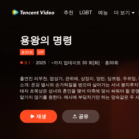
추천
LGBT
예능
더 보기
|
용왕의 명령
총30회
VIP
9.1
2025
~까지 업데이트
30
회[화]
총30회
출연진
리무천, 엽성가, 관위에, 샹징이, 양린, 딩쯔링, 두위밍
소개
:
온갖 멸시와 손가락질을 받으며 살아가는 서녀 봉지루지만
태자 초묵상은 성녀와 혼인을 맺어 마족에 맞서 싸워야 할 
맡기지 않기를 원한다. 매사에 부딪치기만 하는 앙숙같은 두 
를 성장시키고, 마침내 운명을 뒤바꾸게 된다
재생
공유