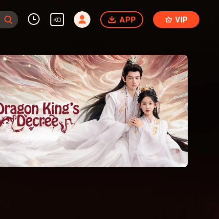
APP
VIP
KO