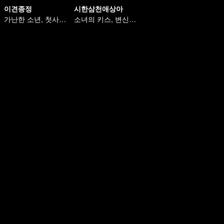
이견종정
시한삼천애상아
가난한 소년, 첫사랑을 쫓는 재벌로 변신
소녀의 키스, 변신하는 CEO를 구하다