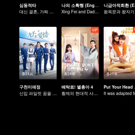
심동적타
나의 소확행 (English Ver.)
니급아
대신 결혼, 가짜 연애 진짜 사랑
Xing Fei and Daddi Tang's sweet love story.
왕옥
VIP
총24회
총24회
총25회
구천미애정
배탁료! 별총아 4
Put Yo
신입 파일럿 꿈을 향한 여행
황제의 현대적 사랑 추격기