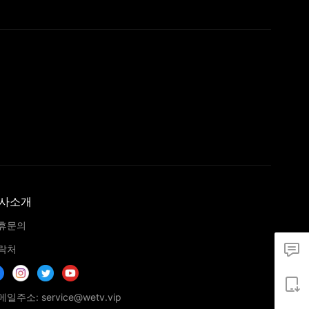
사소개
휴문의
락처
일주소: service@wetv.vip