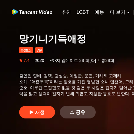
추천
LGBT
예능
더 보기
|
망기니기득애정
총38회
VIP
7.4
2020
~까지 업데이트
38
회[화]
총38회
출연진
형비, 김택, 강성승, 이정군, 문연, 거래제·고제래
소개
:
"어촌두목"이라는 칭호를 가진 평범한 소녀 엽천어, 그리
준호. 아무런 교집합도 없을 것 같은 두 사람은 갑자기 일어난
억을 잃고 성격이 갑자기 변해 귀엽고 자상한 동호로 변한다.
호의 진짜 신분이 Senwell 그룹 대표 단준호란 사실을 안 
되찾고 예전의 얼음왕자로 돌아간다. 엽천어와 섬에서 서로 사
호가 이끄는 Senwell 그룹이 진행하려는 대규모 재건축 프
재생
공유
한다. 사랑과 생계의 이중 스트레스 속에서 엽천어는 부단히 성