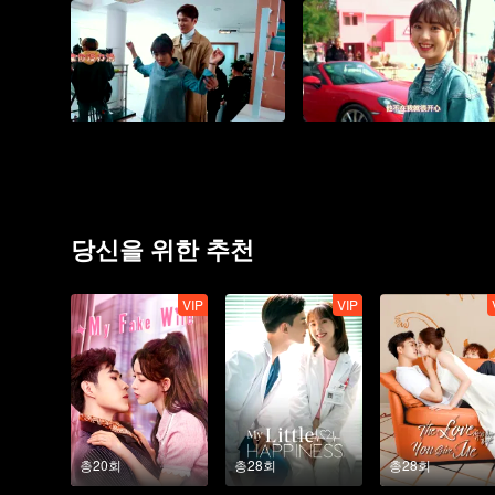
당신을 위한 추천
VIP
VIP
총20회
총28회
총28회