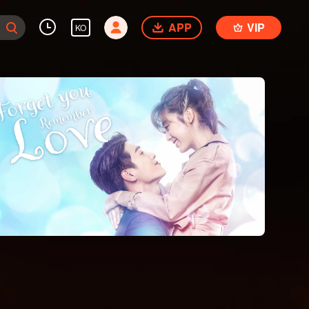
APP
VIP
KO