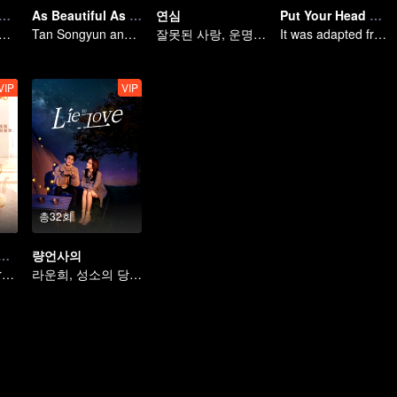
적희환 (English Ver.)
As Beautiful As You
연심
Put Your Head On My Shoulder (Eng Dub)
문과 왕자기의 달콤한 재회
Tan Songyun and Xu Kai join forces in the workplace
잘못된 사랑, 운명의 얽힘
It was adapted from the same series of novels as "A Love so Beautiful"
VIP
VIP
총32회
ur Head On My Shoulder
량언사의
It was adapted from the same series of novels as "A Love so Beautiful"
라운희, 성소의 당분 과다 로맨스!