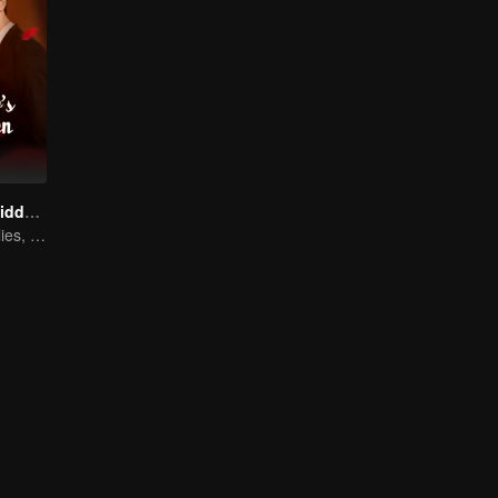
The Heir's Forbidden Love
From rivals to allies, they’re ready to take back control!