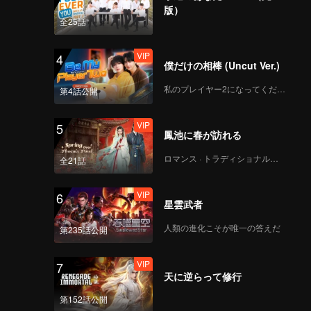
版）
全25話
VIP
4
僕だけの相棒 (Uncut Ver.)
私のプレイヤー2になってください
第4話公開
VIP
5
鳳池に春が訪れる
ロマンス · トラディショナル・コスチューム
全21話
VIP
6
星雲武者
人類の進化こそが唯一の答えだ
第235話公開
VIP
7
天に逆らって修行
第152話公開