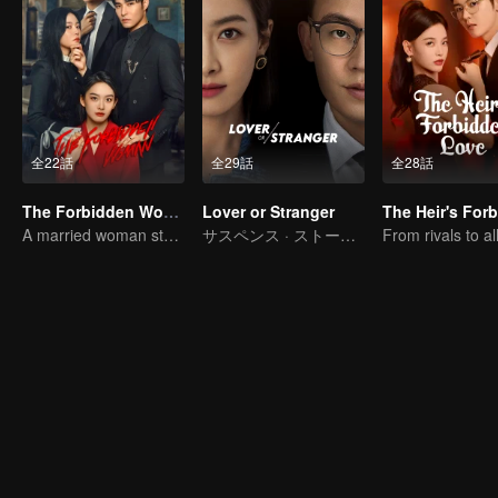
全22話
全29話
全28話
The Forbidden Woman
Lover or Stranger
A married woman steps into a parallel universe to seek revenge
サスペンス · ストーリー