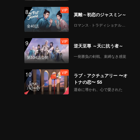
VIP
8
莫離～初恋のジャスミン～
ロマンス · トラディショナル・コスチューム
全40話
VIP
9
逆天至尊 ～天に抗う者～
一発勝負の剣戟、束縛なき感覚
第534話公開
VIP
10
ラブ・アクチュアリー 〜オ
トナの恋〜 S5
運命に導かれ、心で愛された