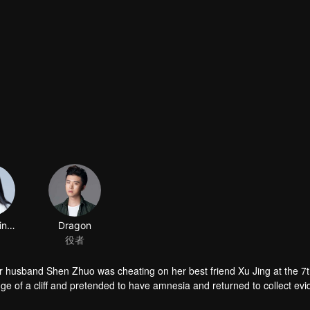
Zhang Xintong
Dragon
役者
her husband Shen Zhuo was cheating on her best friend Xu Jing at the 7
 of a cliff and pretended to have amnesia and returned to collect evi
s devoted himself to fighting for property, where will everyone on the 