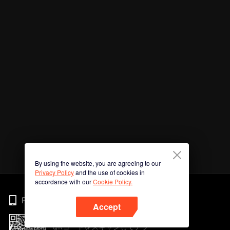
By using the website, you are agreeing to our
Privacy Policy
and the use of cookies in
accordance with our
Cookie Policy.
Phone
Accept
QRコードをスキャンしてアプ