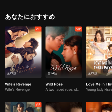
あなたにおすすめ
VIP
VIP
全24話
全24話
全24話
Wife's Revenge
Wild Rose
Wife's Revenge
A two-faced rose, stepping into the game alone
VIP