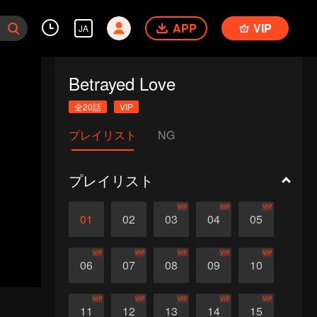
APP
VIP
JA
Betrayed Love
全20話
VIP
プレイリスト
NG
プレイリスト
VIP
VIP
VIP
01
02
03
04
05
VIP
VIP
VIP
VIP
VIP
06
07
08
09
10
VIP
VIP
VIP
VIP
VIP
11
12
13
14
15