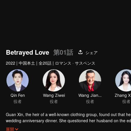
Betrayed Love
第01話
シェア
2022
|
中国本土
|
全20話
|
ロマンス · サスペンス
Qin Fen
Wang Ziwei
Wang Jianxin
役者
役者
役者
役者
Guan Xin, the heir of a well-known clothing group, found out that 
wedding anniversary dinner. She questioned her husband on the edge
Xu Jing always wanted Shen Zhuo to divorce and be with her. Zhuo ha
展開