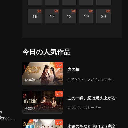
VIP
VIP
VIP
VIP
VIP
16
17
18
19
20
今日の人気作品
VIP
1
力の華
ロマンス · トラディショナル・コスチューム
全36話
VIP
2
この一瞬、恋は燃え上がる
ロマンス · ストーリー
全33話
th
dence.
VIP
3
cliff go?
永遠のあなた Part 2（完全