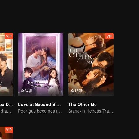
VIP
VIP
全24話
全16話
Love Me in Three Days
Love at Second Sight
The Other Me
Young lady kissed and rescued the ever-changing CEO
Poor guy becomes the domineering CEO and pursues his first love
Stand-In Heiress Trapped in the Crisis of a Wealthy Family
VIP