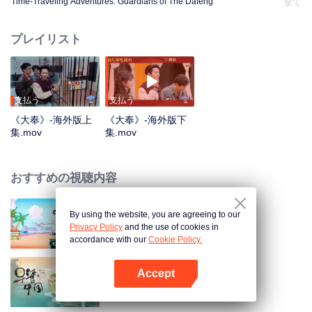
Time-Traveling Adventures: Guardians of The Dafeng
全て
プレイリスト
支払う
支払う
《大奉》-海外版上
《大奉》-海外版下
集.mov
集.mov
おすすめの視聴内容
By using the website, you are agreeing to our
The Shining Stars
Privacy Policy
and the use of cookies in
accordance with our
Cookie Policy.
Accept
Breakfast in China
Appを開く