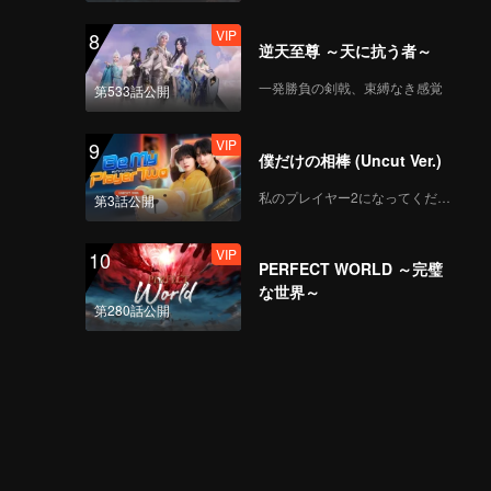
VIP
8
逆天至尊 ～天に抗う者～
一発勝負の剣戟、束縛なき感覚
第533話公開
VIP
9
僕だけの相棒 (Uncut Ver.)
私のプレイヤー2になってください
第3話公開
VIP
10
PERFECT WORLD ～完璧
な世界～
第280話公開