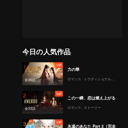
今日の人気作品
VIP
1
力の華
ロマンス · トラディショナル・コスチューム
全36話
VIP
2
この一瞬、恋は燃え上がる
ロマンス · ストーリー
全33話
VIP
3
永遠のあなた Part 2（完全