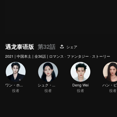
遇龙泰语版
第32話
シェア
2021
|
中国本土
|
全36話
|
ロマンス · ファンタジー · ストーリー
ワン・ホーディー
シュク・シュダン
Deng Wei
役者
役者
役者
役者