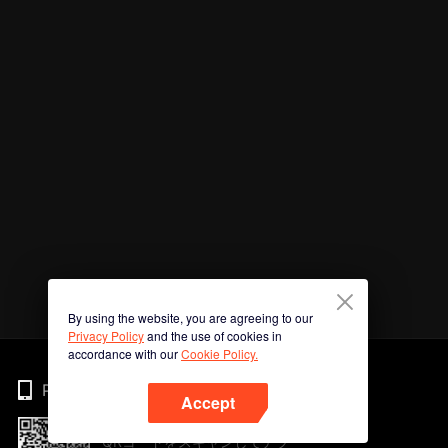
By using the website, you are agreeing to our
Privacy Policy
and the use of cookies in
accordance with our
Cookie Policy.
Phone
Accept
QRコードをスキャンしてアプ