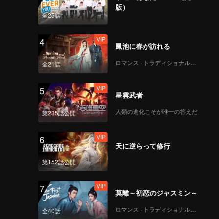
版）
全25話
VIP
4
鳳池に春が訪れる
ロマンス · トラディショナル・コスチューム
全21話
VIP
5
星雲武者
人類の進化こそが唯一の答えだ
第235話公開
VIP
6
天に逆らって修行
第152話公開
VIP
7
莫離～初恋のジャスミン～
ロマンス · トラディショナル・コスチューム
全40話