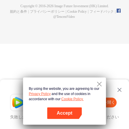
Copyright © 2016-
2026
Image Future Investment (HK) Limited.
規約と条件
|
プライバシーポリシー
|
Cookie Policy
|
フィードバック
|
@
TencentVideo
By using the website, you are agreeing to our
Privacy Policy
and the use of cookies in
accordance with our
Cookie Policy.
Tencent Video
Appを開く
ほかのコンテンツを見る
Accept
失敗したとき、
こちらをクリック
再度試してみてください
Appを開く