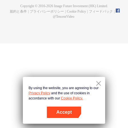
Copyright © 2016-
2026
Image Future Investment (HK) Limited.
規約と条件
|
プライバシーポリシー
|
Cookie Policy
|
フィードバック
|
@
TencentVideo
By using the website, you are agreeing to our
Privacy Policy
and the use of cookies in
accordance with our
Cookie Policy.
Accept
Appを開く