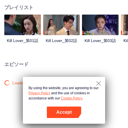
プレイリスト
VIP
VIP
VIP
Kill Lover_第01話
Kill Lover_第02話
Kill Lover_第03話
Ki
エピソード
Loading…
By using the website, you are agreeing to our
Privacy Policy
and the use of cookies in
accordance with our
Cookie Policy.
Accept
Appを開く