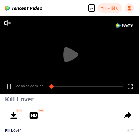
Appを開く
ja
00:00:00
/
00:36:50
Kill Lover
Kill Lover
全て