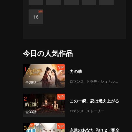
VIP
16
今日の人気作品
VIP
1
力の華
ロマンス · トラディショナル・コスチューム
全36話
VIP
2
この一瞬、恋は燃え上がる
ロマンス · ストーリー
全33話
VIP
3
永遠のあなた Part 2（完全