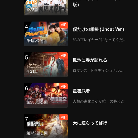
版）
全25話
VIP
4
僕だけの相棒 (Uncut Ver.)
私のプレイヤー2になってください
第4話公開
VIP
5
鳳池に春が訪れる
ロマンス · トラディショナル・コスチューム
全21話
VIP
6
星雲武者
人類の進化こそが唯一の答えだ
第235話公開
VIP
7
天に逆らって修行
第152話公開