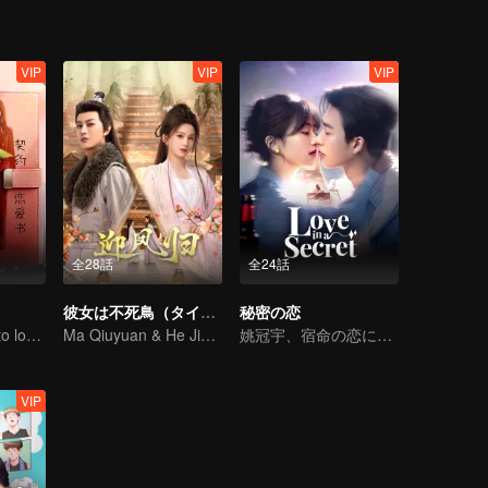
VIP
VIP
VIP
全28話
全24話
彼女は不死鳥（タイ語版）
秘密の恋
CEO lady fell in to love contract
Ma Qiuyuan & He Jianqi: A Vengeance Story Rewritten
姚冠宇、宿命の恋に揺れる
VIP