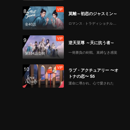
VIP
8
莫離～初恋のジャスミン～
ロマンス · トラディショナル・コスチューム
全40話
VIP
9
逆天至尊 ～天に抗う者～
一発勝負の剣戟、束縛なき感覚
第534話公開
VIP
10
ラブ・アクチュアリー 〜オ
トナの恋〜 S5
運命に導かれ、心で愛された