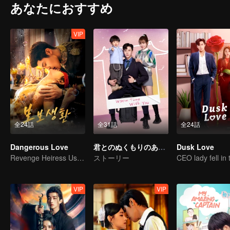
あなたにおすすめ
VIP
全24話
全31話
全24話
Dangerous Love
君とのぬくもりのある時間
Dusk Love
Revenge Heiress Use Marriage as Bait to Wed into a Wealthy Family
ストーリー
VIP
VIP