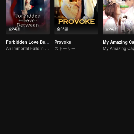
全24話
全25話
全24話
Forbidden Love Between
Provoke
My Amazing Ca
An Immortal Falls in Love With a Witch
ストーリー
My Amazing Cap