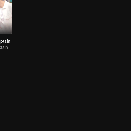
ptain
tain