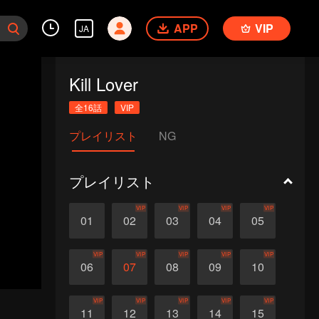
APP
VIP
JA
Kill Lover
全16話
VIP
プレイリスト
NG
プレイリスト
VIP
VIP
VIP
VIP
01
02
03
04
05
VIP
VIP
VIP
VIP
VIP
06
07
08
09
10
VIP
VIP
VIP
VIP
VIP
11
12
13
14
15