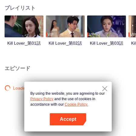
プレイリスト
VIP
VIP
VIP
Kill Lover_第01話
Kill Lover_第02話
Kill Lover_第03話
Ki
エピソード
Loading…
By using the website, you are agreeing to our
Privacy Policy
and the use of cookies in
accordance with our
Cookie Policy.
Accept
Appを開く