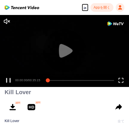
Appを開く
ja
00:00:00
/
00:35:15
Kill Lover
Kill Lover
全て