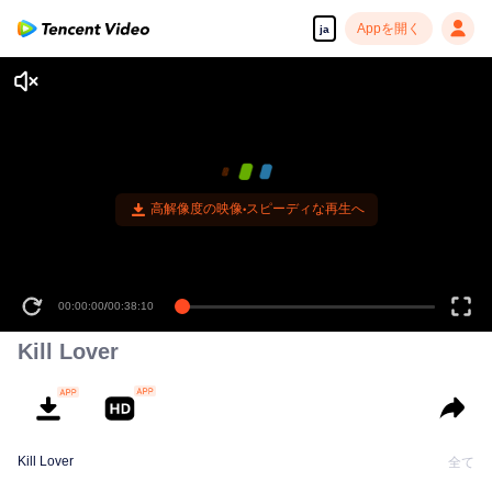
Appを開く
ja
高解像度の映像•スピーディな再生へ
00:00:00
/
00:38:10
Kill Lover
Kill Lover
全て