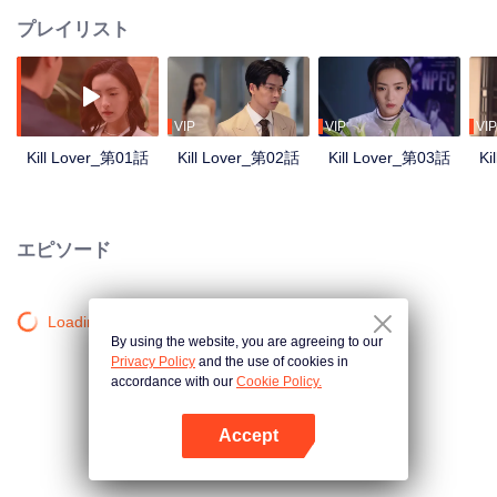
プレイリスト
VIP
VIP
VIP
Kill Lover_第01話
Kill Lover_第02話
Kill Lover_第03話
Ki
エピソード
Loading…
By using the website, you are agreeing to our
Privacy Policy
and the use of cookies in
accordance with our
Cookie Policy.
Accept
Appを開く