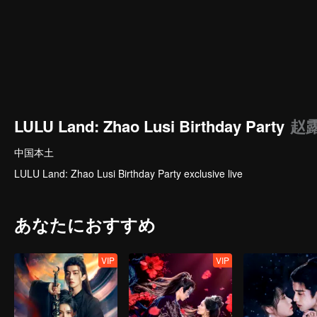
LULU Land: Zhao Lusi Birthday Party
赵
中国本土
LULU Land: Zhao Lusi Birthday Party exclusive live
あなたにおすすめ
VIP
VIP