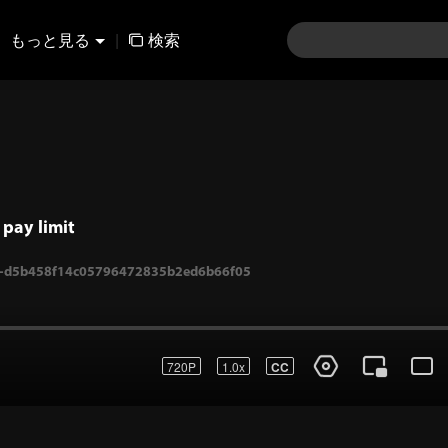
もっと見る
|
検索
pay limit
720P
1.0x
CC
5b458f14c05796472835b2ed6b66f05