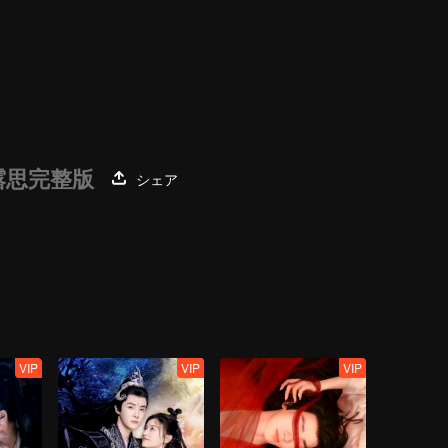
露思完整版
シェア
VIP
VIP
VIP