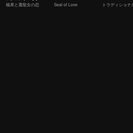
楊果と蕭龍女の恋
Seal of Love