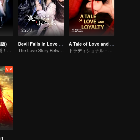
全25話
全20話
版)
Devil Falls in Love with Fairy
A Tale of Love and Loyalty
結婚から始まる愛！硝煙が試す本当の想い
The Love Story Between a Lively Fairy and a Cold-faced Devil
トラディショナル・コスチューム
VIP
rt