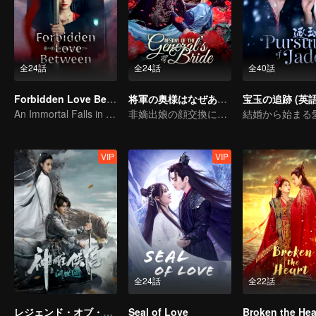
全24話
全24話
全40話
Forbidden Love Between
将軍の奥様はなぜあのように
宝玉の追跡 (英語
An Immortal Falls in Love With a Witch
非嫡出娘の顔交換による復讐
VIP
VIP
全24話
全22話
レジェンド・オブ・コンドルヒーロー～愛とは～
Seal of Love
Broken the Hea