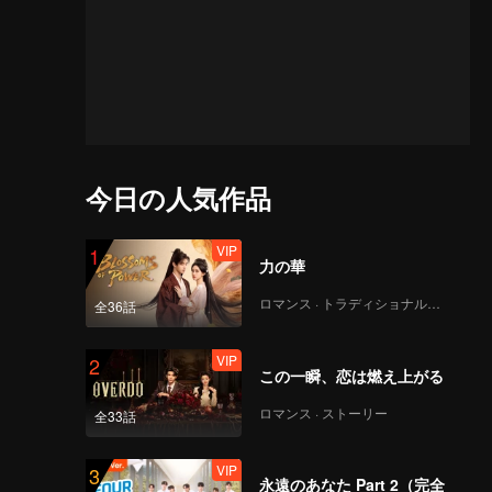
今日の人気作品
VIP
1
力の華
ロマンス · トラディショナル・コスチューム
全36話
VIP
2
この一瞬、恋は燃え上がる
ロマンス · ストーリー
全33話
VIP
3
永遠のあなた Part 2（完全