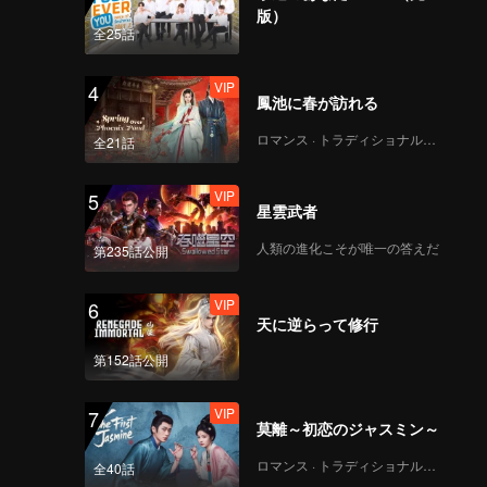
版）
全25話
VIP
4
鳳池に春が訪れる
ロマンス · トラディショナル・コスチューム
全21話
VIP
5
星雲武者
人類の進化こそが唯一の答えだ
第235話公開
VIP
6
天に逆らって修行
第152話公開
VIP
7
莫離～初恋のジャスミン～
ロマンス · トラディショナル・コスチューム
全40話