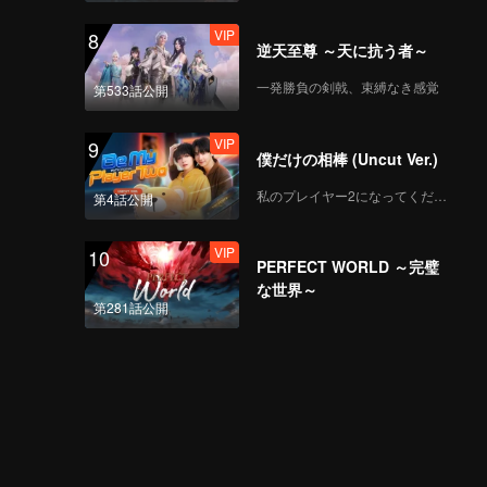
VIP
8
逆天至尊 ～天に抗う者～
一発勝負の剣戟、束縛なき感覚
第533話公開
VIP
9
僕だけの相棒 (Uncut Ver.)
私のプレイヤー2になってください
第4話公開
VIP
10
PERFECT WORLD ～完璧
な世界～
第281話公開