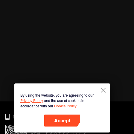
By using the website, you are agreeing to our
Privacy Policy
and the use of cookies in
accordance with our
Cookie Policy.
Phone
Accept
QRコードをスキャンしてアプ