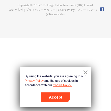
Copyright © 2016-
2026
Image Future Investment (HK) Limited.
規約と条件
|
プライバシーポリシー
|
Cookie Policy
|
フィードバック
|
@
TencentVideo
By using the website, you are agreeing to our
Privacy Policy
and the use of cookies in
accordance with our
Cookie Policy.
Accept
Appを開く