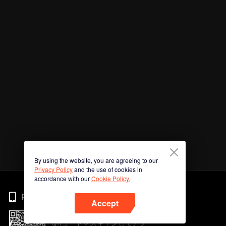
By using the website, you are agreeing to our
Privacy Policy
and the use of cookies in
accordance with our
Cookie Policy.
Phone
Accept
QRコードをスキャンしてアプ