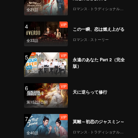
ロマンス · トラディショナル・コスチューム
全21話
VIP
《心动的信号8》 • 加更
_EP01_CN_V02
VIP
4
この一瞬、恋は燃え上がる
ロマンス · ストーリー
全33話
VIP
陪你看心动_EP00上
_CN_V01.mp4
VIP
5
永遠のあなた Part 2（完全
版）
全25話
VIP
陪你看心动_EP00下
_CN_V01-.mp4
VIP
6
天に逆らって修行
第152話公開
VIP
第1期陪看下：晚宴火花
四起，毓言卓晴看呆
VIP
7
莫離～初恋のジャスミン～
ロマンス · トラディショナル・コスチューム
全40話
心动的信号8 海外版