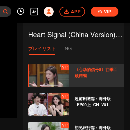
APP
VIP
JA
Heart Signal (China Version) S8
プレイリスト
NG
VIP
《心动的信号8》往季回
顾精编
VIP
超前剧透篇 • 海外版
_EP00上_CN_V01
VIP
初见旅行篇 • 海外版