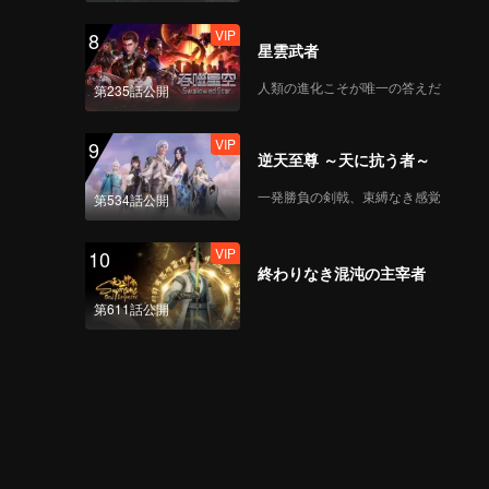
_EP02上_CN_V01.mp4
VIP
8
星雲武者
人類の進化こそが唯一の答えだ
第235話公開
心动的信号8 • 海外版
_EP02中_CN_V03.mp4
VIP
9
逆天至尊 ～天に抗う者～
一発勝負の剣戟、束縛なき感覚
第534話公開
心动的信号8 • 海外版
_EP02下_CN_V01
VIP
10
終わりなき混沌の主宰者
第611話公開
VIP
《心动的信号8》 • 加更
_EP02_CN_V01
VIP
陪你看心动_EP02上
_CN_V01