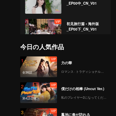
_EP00中_CN_V01
VIP
初见旅行篇 • 海外版
_EP00下_CN_V01
今日の人気作品
心动的信号8 • 海外版
_EP01上_CN_V03.mp4
VIP
1
力の華
ロマンス · トラディショナル・コスチューム
全36話
心动的信号8 • 海外版
_EP01中_CN_V03
VIP
2
僕だけの相棒 (Uncut Ver.)
私のプレイヤー2になってください
第4話公開
心动的信号8 • 海外版
_EP01下_CN_V01
VIP
3
鳳池に春が訪れる