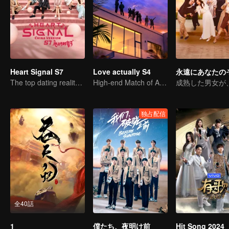
Heart Signal S7
Love actually S4
永遠にあなたの
The top dating reality show
High-end Match of Adults' ambiguity
独占配信
全40話
1
僕たち、夜明け前
Hit Song 2024