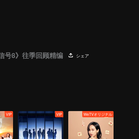
信号8》往季回顾精编
シェア
VIP
VIP
WeTVオリジナル