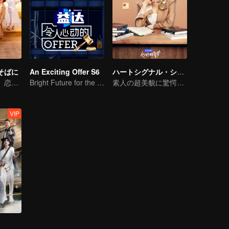
そばに
An Exciting Offer S6
ハートシグナル・シーズン2
成熟した男女が、恋愛リアリティ番組に果敢に挑む
Bright Future for the Youth
素人の超美貌に驚愕探偵団
VIP