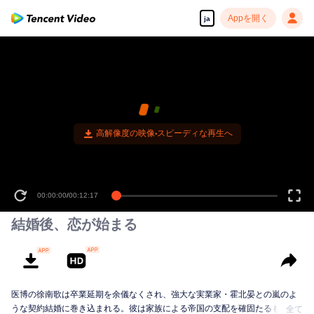
Appを開く
ja
高解像度の映像•スピーディな再生へ
00:00:00
/
00:12:17
結婚後、恋が始まる
医博の徐南歌は卒業延期を余儀なくされ、強大な実業家・霍北晏との嵐のよ
うな契約結婚に巻き込まれる。彼は家族による帝国の支配を確固たるものに
全て