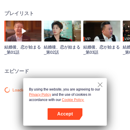
するため妻を必要とし、彼女にも結婚には自身の事情がある。世間の目には
完璧な権力カップル。扉の向こうでは、互いの隠された思惑を巡る戦いが繰
プレイリスト
り広げられる。計算、欺瞞、危険に彩られた結婚の中で、心を閉ざした二人
は本当に恋に落ちることができるのか？
VIP
VIP
結婚後、恋が始まる
結婚後、恋が始まる
結婚後、恋が始まる
結
_第01話
_第02話
_第03話
_第
エピソード
By using the website, you are agreeing to our
Loading…
Privacy Policy
and the use of cookies in
accordance with our
Cookie Policy.
Accept
Appを開く