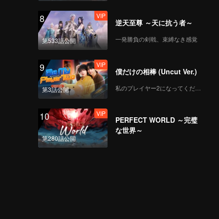
VIP
8
逆天至尊 ～天に抗う者～
一発勝負の剣戟、束縛なき感覚
第533話公開
VIP
9
僕だけの相棒 (Uncut Ver.)
私のプレイヤー2になってください
第3話公開
VIP
10
PERFECT WORLD ～完璧
な世界～
第280話公開