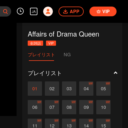
APP
VIP
JA
Affairs of Drama Queen
全26話
VIP
プレイリスト
NG
プレイリスト
VIP
VIP
01
02
03
04
05
VIP
VIP
VIP
VIP
VIP
06
07
08
09
10
VIP
VIP
VIP
VIP
VIP
11
12
13
14
15