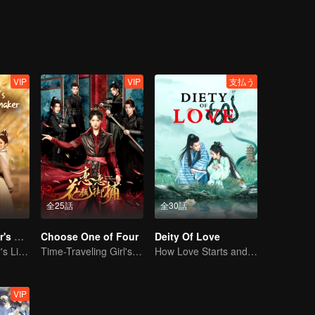
VIP
VIP
支払う
全25話
全30話
Demon Emperor's Little Matchmaker
Choose One of Four
Deity Of Love
Demon Emperor's Little Matchmaker
Time-Traveling Girl's Quest to Win Over Four Handsome Men
How Love Starts and Becomes Obsession
VIP