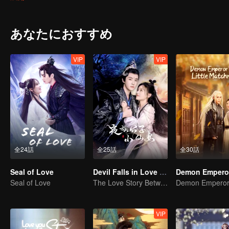
あなたにおすすめ
VIP
VIP
全24話
全25話
全30話
Seal of Love
Devil Falls in Love with Fairy
Seal of Love
The Love Story Between a Lively Fairy and a Cold-faced Devil
VIP