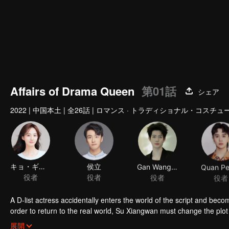
Affairs of Drama Queen
第01話
シェア
2022
|
中国本土
|
全26話
|
ロマンス · トラディショナル・コスチュー
キョ・ギョウダク
侯立
Gan Wangxing
Quan Pe
役者
役者
役者
役者
A D-list actress accidentally enters the world of the script and be
order to return to the real world, Su Xiangwan must change the plo
Prince of Yu and then they fall in love…
展開