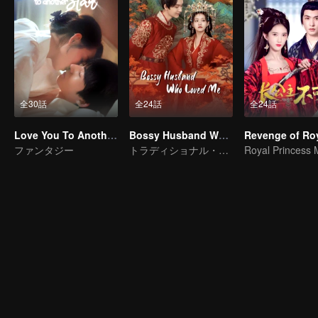
全30話
全24話
全24話
Love You To Another Star
Bossy Husband Who Loved Me
ファンタジー
トラディショナル・コスチューム · コメディー