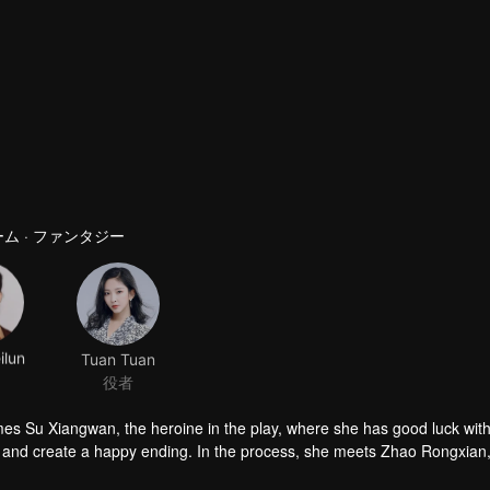
ム · ファンタジー
ilun
Tuan Tuan
役者
comes Su Xiangwan, the heroine in the play, where she has good luck wit
t and create a happy ending. In the process, she meets Zhao Rongxian,