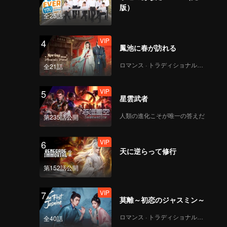
版）
全25話
VIP
4
鳳池に春が訪れる
ロマンス · トラディショナル・コスチューム
全21話
VIP
5
星雲武者
人類の進化こそが唯一の答えだ
第235話公開
VIP
6
天に逆らって修行
第152話公開
VIP
7
莫離～初恋のジャスミン～
ロマンス · トラディショナル・コスチューム
全40話