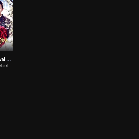
Revenge of Royal Princess
Royal Princess Meets Her Loyal Guard Again After Her Rebirth