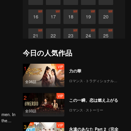
VIP
VIP
VIP
VIP
VIP
16
17
18
19
20
VIP
VIP
VIP
VIP
21
22
23
24
25
今日の人気作品
VIP
26
VIP
1
力の華
ロマンス · トラディショナル・コスチューム
全36話
VIP
2
この一瞬、恋は燃え上がる
ロマンス · ストーリー
全33話
h men. In
 the
VIP
3
永遠のあなた Part 2（完全