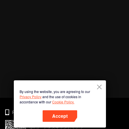
By using the website, you are agreeing to our
Privacy Policy
and the use of cookies in
accordance with our
Cookie Policy.
Phone
Accept
QRコードをスキャンしてアプ