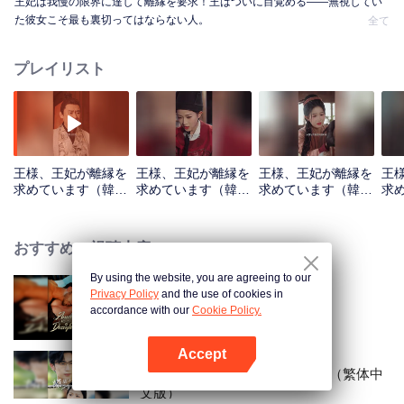
王妃は我慢の限界に達して離縁を要求！王はついに目覚める——無視してい
た彼女こそ最も裏切ってはならない人。
全て
プレイリスト
王様、王妃が離縁を
王様、王妃が離縁を
王様、王妃が離縁を
王
求めています（韓国
求めています（韓国
求めています（韓国
求
語版）_第01話
語版）_第02話
語版）_第03話
語版
おすすめの視聴内容
By using the website, you are agreeing to our
Privacy Policy
and the use of cookies in
行方不明の妻に縛られて
accordance with our
Cookie Policy.
Accept
Appを開く
厲社長夫人は隠れた大物だった（繁体中
文版）