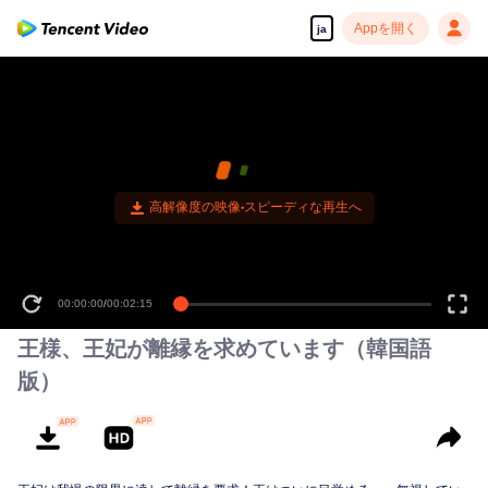
Appを開く
ja
高解像度の映像•スピーディな再生へ
00:00:00
/
00:02:15
王様、王妃が離縁を求めています（韓国語
版）