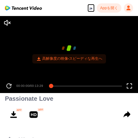
Appを開く
ja
高解像度の映像•スピーディな再生へ
00:00:00
/
00:13:29
Passionate Love