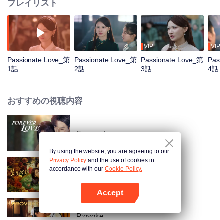
プレイリスト
VIP
VIP
Passionate Love_第
Passionate Love_第
Passionate Love_第
Pas
1話
2話
3話
4話
おすすめの視聴内容
Forever Love
By using the website, you are agreeing to our
Privacy Policy
and the use of cookies in
accordance with our
Cookie Policy.
Dangerous Love
Accept
Appを開く
Provoke