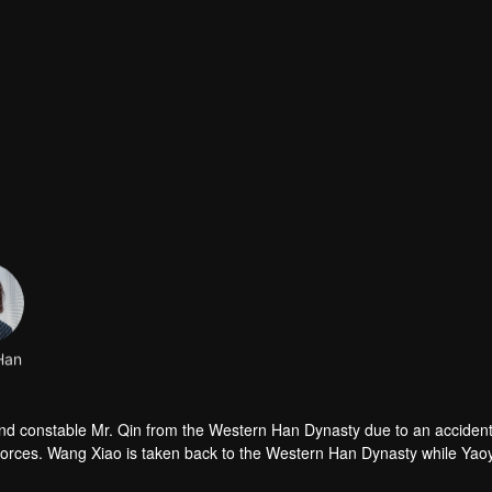
Han
nd constable Mr. Qin from the Western Han Dynasty due to an acciden
orces. Wang Xiao is taken back to the Western Han Dynasty while Yao
el through time and finally uncover the secrets of Lady Xin Zhui and Li 