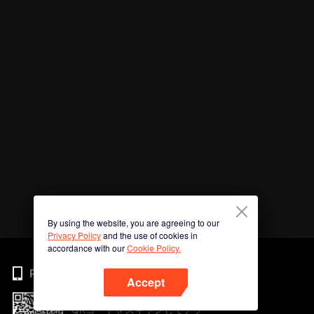
By using the website, you are agreeing to our
Privacy Policy
and the use of cookies in
accordance with our
Cookie Policy.
Phone
Accept
QRコードをスキャンしてアプ