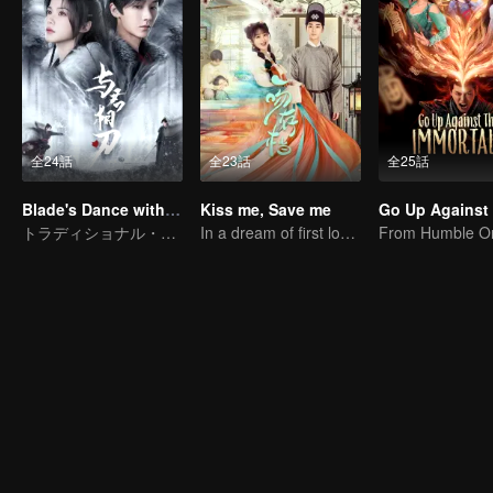
全24話
全23話
全25話
Blade's Dance with You
Kiss me, Save me
トラディショナル・コスチューム
In a dream of first love, our lips met in a blissful kiss