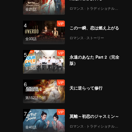
ロマンス · トラディショナル・コスチューム
全21話
VIP
4
この一瞬、恋は燃え上がる
ロマンス · ストーリー
全33話
VIP
5
永遠のあなた Part 2（完全
版）
全25話
VIP
6
天に逆らって修行
第152話公開
VIP
7
莫離～初恋のジャスミン～
ロマンス · トラディショナル・コスチューム
全40話