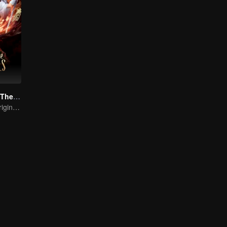
Go Up Against The Immortal
From Humble Origins to Immortal Slayer: A Journey of Unyielding Vengeance