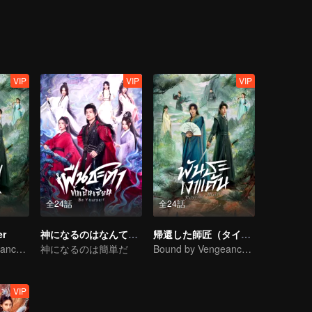
VIP
VIP
VIP
全24話
全24話
er
神になるのはなんて簡単なんだ（タイ語吹替）
帰還した師匠（タイ版）
Bound by Vengeance, Entwined by Fate
神になるのは簡単だ
Bound by Vengeance, Entwined by Fate
VIP