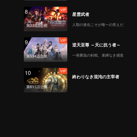
VIP
8
星雲武者
人類の進化こそが唯一の答えだ
第235話公開
VIP
9
逆天至尊 ～天に抗う者～
一発勝負の剣戟、束縛なき感覚
第534話公開
VIP
10
終わりなき混沌の主宰者
第611話公開