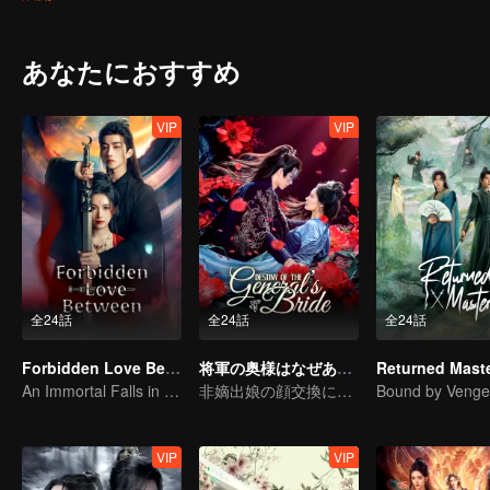
あなたにおすすめ
VIP
VIP
全24話
全24話
全24話
Forbidden Love Between
将軍の奥様はなぜあのように
Returned Mast
An Immortal Falls in Love With a Witch
非嫡出娘の顔交換による復讐
VIP
VIP