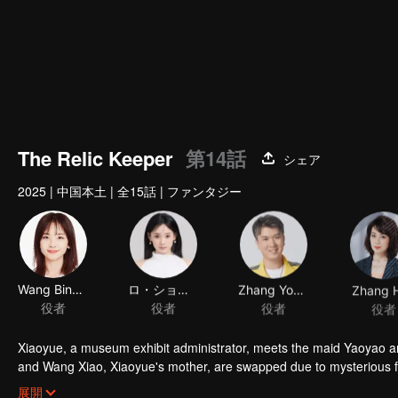
The Relic Keeper
第14話
シェア
2025
|
中国本土
|
全15話
|
ファンタジー
Wang Bingbing
ロ・ショウカ
Zhang Youwei
Zhang 
役者
役者
役者
役者
Xiaoyue, a museum exhibit administrator, meets the maid Yaoyao a
and Wang Xiao, Xiaoyue's mother, are swapped due to mysterious f
in the modern world. Xiaoyue and Yaoyao strive to find a way to trav
展開