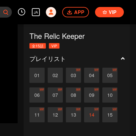
APP
VIP
JA
The Relic Keeper
全15話
VIP
プレイリスト
VIP
VIP
VIP
01
02
03
04
05
VIP
VIP
VIP
VIP
VIP
06
07
08
09
10
VIP
VIP
VIP
VIP
VIP
11
12
13
14
15