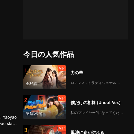
今日の人気作品
VIP
1
力の華
ロマンス · トラディショナル・コスチューム
全36話
VIP
2
僕だけの相棒 (Uncut Ver.)
私のプレイヤー2になってください
第4話公開
t. Yaoyao
yao stays
VIP
3
Xi.
鳳池に春が訪れる