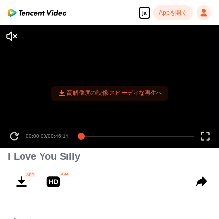
Appを開く
ja
高解像度の映像•スピーディな再生へ
00:00:00
/
00:46:14
I Love You Silly