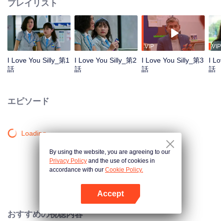
プレイリスト
VIP
VIP
I Love You Silly_第1
I Love You Silly_第2
I Love You Silly_第3
I L
話
話
話
話
エピソード
Loading…
By using the website, you are agreeing to our
Privacy Policy
and the use of cookies in
accordance with our
Cookie Policy.
Accept
Appを開く
おすすめの視聴内容