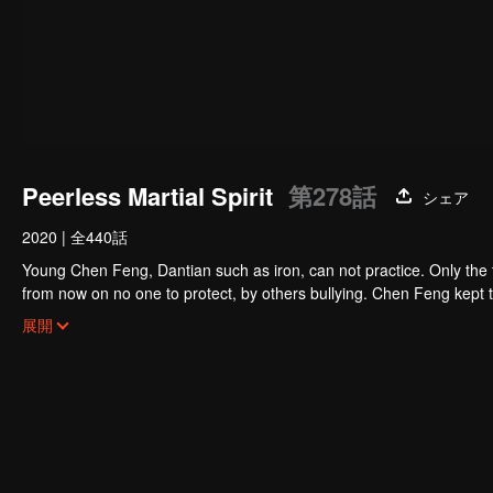
Peerless Martial Spirit
第278話
シェア
2020
|
全440話
Young Chen Feng, Dantian such as iron, can not practice. Only the 
from now on no one to protect, by others bullying. Chen Feng kept t
the master left the supreme dragon blood, mysterious ancient tripod
展開
the master and become the strong.