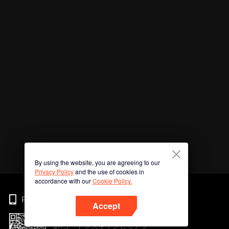
By using the website, you are agreeing to our
Privacy Policy
and the use of cookies in
accordance with our
Cookie Policy.
Phone
Accept
QRコードをスキャンしてアプ