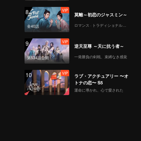
VIP
8
莫離～初恋のジャスミン～
ロマンス · トラディショナル・コスチューム
全40話
VIP
9
逆天至尊 ～天に抗う者～
一発勝負の剣戟、束縛なき感覚
第534話公開
VIP
10
ラブ・アクチュアリー 〜オ
トナの恋〜 S5
運命に導かれ、心で愛された