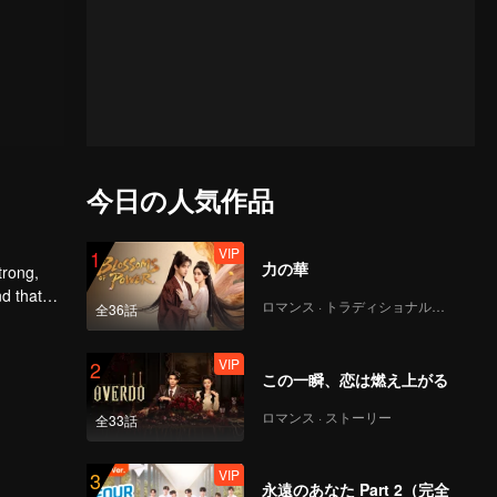
今日の人気作品
VIP
1
力の華
trong,
nd that
ロマンス · トラディショナル・コスチューム
全36話
d to find
VIP
2
この一瞬、恋は燃え上がる
ロマンス · ストーリー
全33話
VIP
3
永遠のあなた Part 2（完全