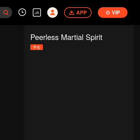
APP
VIP
JA
Peerless Martial Spirit
予告