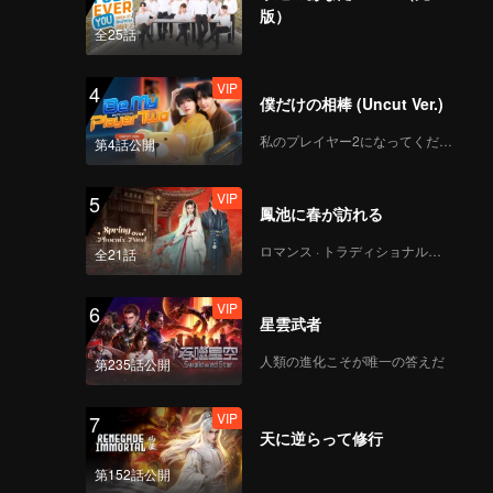
版）
全25話
VIP
4
僕だけの相棒 (Uncut Ver.)
私のプレイヤー2になってください
第4話公開
VIP
5
鳳池に春が訪れる
ロマンス · トラディショナル・コスチューム
全21話
VIP
6
星雲武者
人類の進化こそが唯一の答えだ
第235話公開
VIP
7
天に逆らって修行
第152話公開