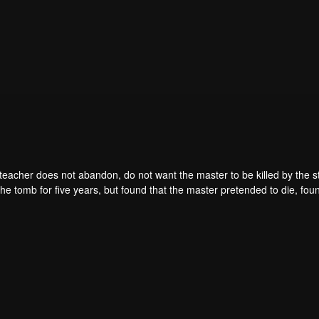
teacher does not abandon, do not want the master to be killed by the s
he tomb for five years, but found that the master pretended to die, fou
. From then on, Chen Feng rose up against the sky, set foot on the roa