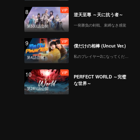
VIP
8
逆天至尊 ～天に抗う者～
一発勝負の剣戟、束縛なき感覚
第533話公開
VIP
9
僕だけの相棒 (Uncut Ver.)
私のプレイヤー2になってください
第4話公開
VIP
10
PERFECT WORLD ～完璧
な世界～
第281話公開