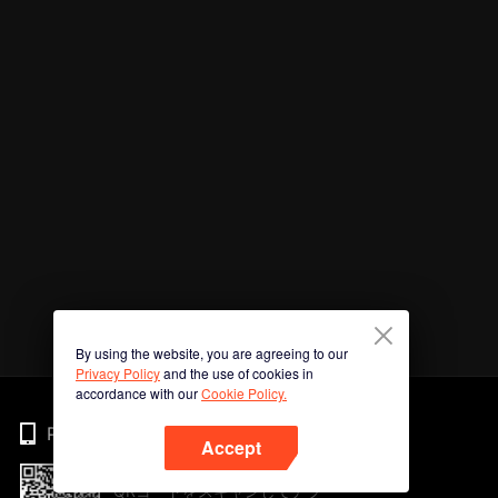
By using the website, you are agreeing to our
Privacy Policy
and the use of cookies in
accordance with our
Cookie Policy.
Phone
Accept
QRコードをスキャンしてアプ