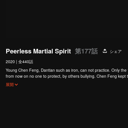
Peerless Martial Spirit
第177話
シェア
2020
|
全440話
Young Chen Feng, Dantian such as iron, can not practice. Only the 
from now on no one to protect, by others bullying. Chen Feng kept t
the master left the supreme dragon blood, mysterious ancient tripod
展開
the master and become the strong.