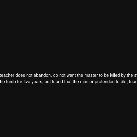
teacher does not abandon, do not want the master to be killed by the s
he tomb for five years, but found that the master pretended to die, fou
. From then on, Chen Feng rose up against the sky, set foot on the roa