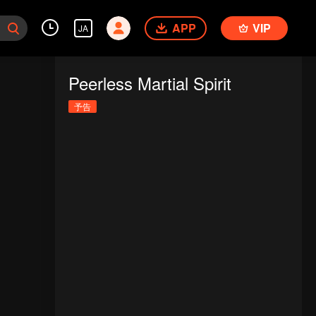
APP
VIP
JA
Peerless Martial Spirit
予告