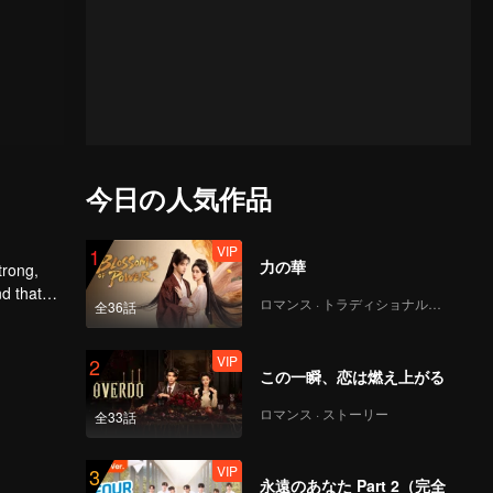
今日の人気作品
VIP
1
力の華
trong,
nd that
ロマンス · トラディショナル・コスチューム
全36話
d to find
VIP
2
この一瞬、恋は燃え上がる
ロマンス · ストーリー
全33話
VIP
3
永遠のあなた Part 2（完全