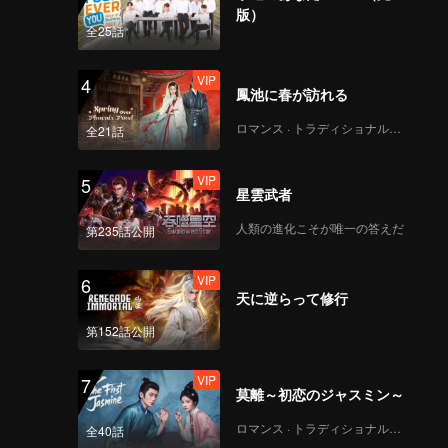
版）
全25話
VIP
4
鳳池に春が訪れる
ロマンス · トラディショナル・コスチューム
全21話
VIP
5
星雲武者
人類の進化こそが唯一の答えだ
第235話公開
VIP
6
天に逆らって修行
第152話公開
VIP
7
莫離～初恋のジャスミン～
ロマンス · トラディショナル・コスチューム
全40話