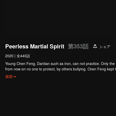
Peerless Martial Spirit
第353話
シェア
2020
|
全440話
Young Chen Feng, Dantian such as iron, can not practice. Only the 
from now on no one to protect, by others bullying. Chen Feng kept t
the master left the supreme dragon blood, mysterious ancient tripod
展開
the master and become the strong.