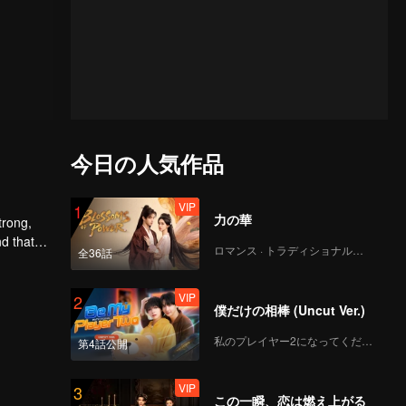
今日の人気作品
VIP
1
力の華
trong,
nd that
ロマンス · トラディショナル・コスチューム
全36話
d to find
VIP
2
僕だけの相棒 (Uncut Ver.)
私のプレイヤー2になってください
第4話公開
VIP
3
この一瞬、恋は燃え上がる