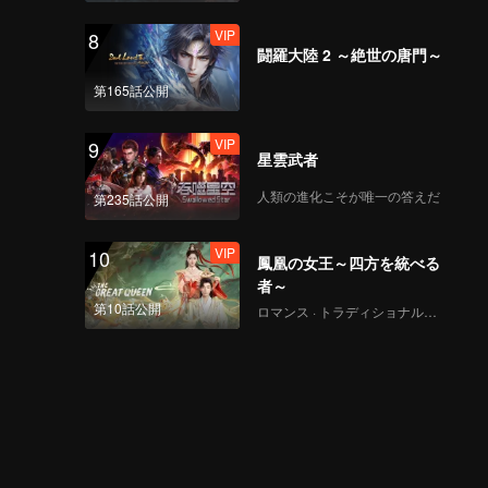
VIP
8
闘羅大陸 2 ～絶世の唐門～
第165話公開
VIP
9
星雲武者
人類の進化こそが唯一の答えだ
第235話公開
VIP
10
鳳凰の女王～四方を統べる
者～
第10話公開
ロマンス · トラディショナル・コスチューム · ファンタジー