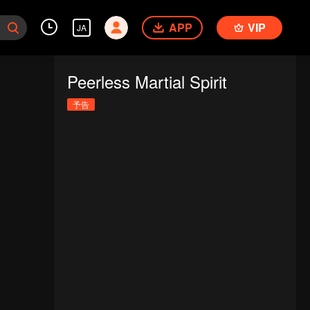
APP
VIP
JA
Peerless Martial Spirit
予告