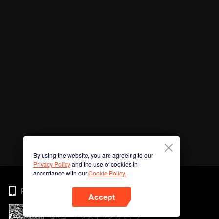
By using the website, you are agreeing to our
Privacy Policy
and the use of cookies in
accordance with our
Cookie Policy.
Phone
Accept
QRコードをスキャンしてアプ