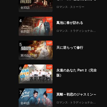
ロマンス · ストーリー
全33話
VIP
4
鳳池に春が訪れる
ロマンス · トラディショナル・コスチューム
全21話
VIP
5
天に逆らって修行
第153話公開
VIP
6
永遠のあなた Part 2（完全
版）
全25話
VIP
7
莫離～初恋のジャスミン～
ロマンス · トラディショナル・コスチューム
全40話