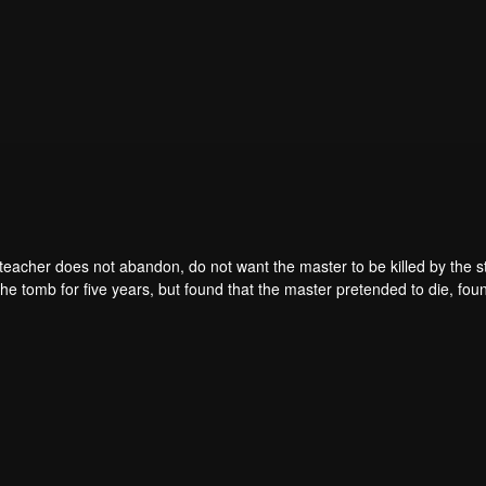
teacher does not abandon, do not want the master to be killed by the s
he tomb for five years, but found that the master pretended to die, fou
. From then on, Chen Feng rose up against the sky, set foot on the roa