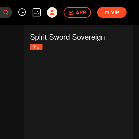
APP
VIP
JA
Spirit Sword Sovereign
予告