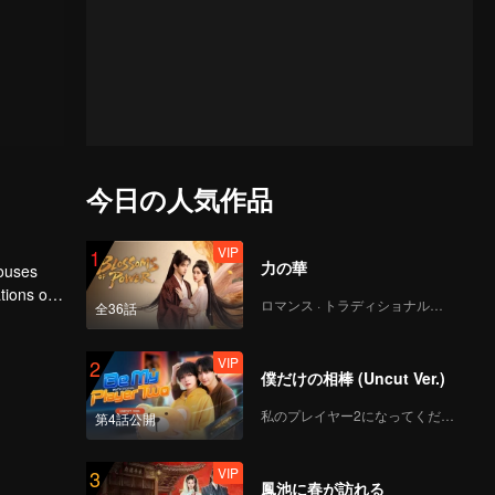
今日の人気作品
VIP
1
力の華
houses
tions of
ロマンス · トラディショナル・コスチューム
全36話
ngyun is
VIP
2
僕だけの相棒 (Uncut Ver.)
私のプレイヤー2になってください
第4話公開
VIP
3
鳳池に春が訪れる