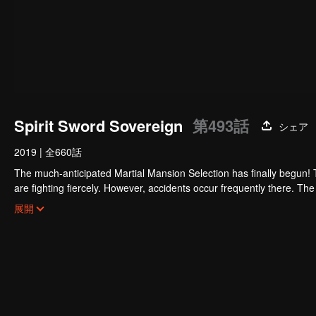
Spirit Sword Sovereign
第493話
シェア
2019
|
全660話
The much-anticipated Martial Mansion Selection has finally begun!
are fighting fiercely. However, accidents occur frequently there. The 
the strongest people that ensue, all reveal the mysterious and huge
展開
able to cut through the thorns in this treacherous assassination and