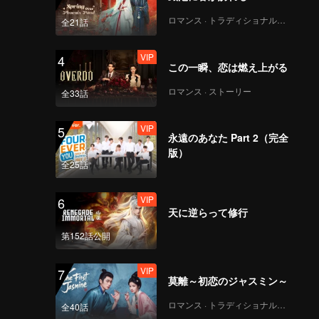
ロマンス · トラディショナル・コスチューム
全21話
VIP
4
この一瞬、恋は燃え上がる
ロマンス · ストーリー
全33話
VIP
5
永遠のあなた Part 2（完全
版）
全25話
VIP
6
天に逆らって修行
第152話公開
VIP
7
莫離～初恋のジャスミン～
ロマンス · トラディショナル・コスチューム
全40話