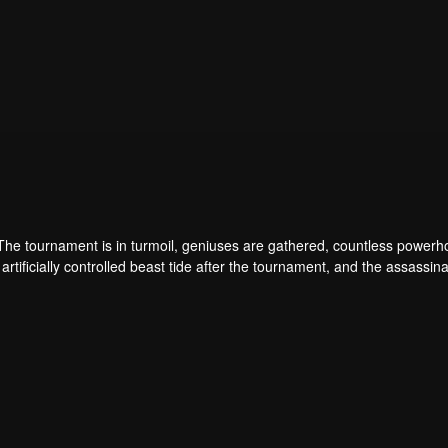
 The tournament is in turmoil, geniuses are gathered, countless power
artificially controlled beast tide after the tournament, and the assassina
 assassination sect, the Heavenly Evolution Sect. Let's see how Chu Xi
 carry the world before one!