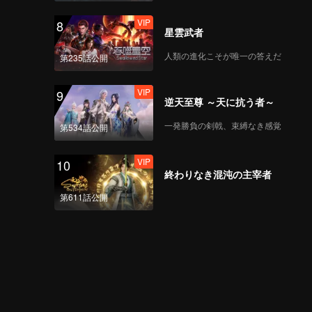
VIP
8
星雲武者
人類の進化こそが唯一の答えだ
第235話公開
VIP
9
逆天至尊 ～天に抗う者～
一発勝負の剣戟、束縛なき感覚
第534話公開
VIP
10
終わりなき混沌の主宰者
第611話公開