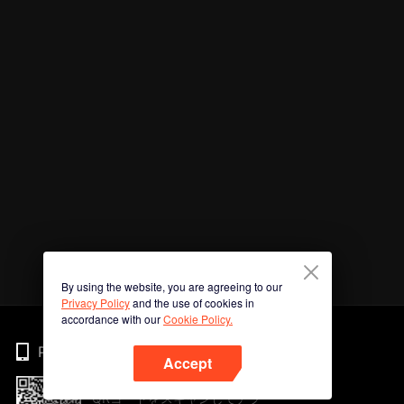
By using the website, you are agreeing to our
Privacy Policy
and the use of cookies in
accordance with our
Cookie Policy.
Phone
Accept
QRコードをスキャンしてアプ