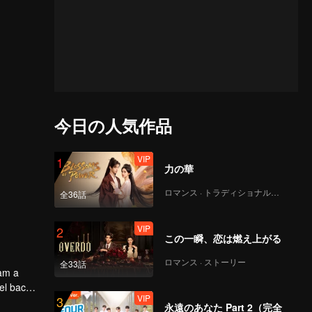
今日の人気作品
VIP
1
力の華
ロマンス · トラディショナル・コスチューム
全36話
VIP
2
この一瞬、恋は燃え上がる
ロマンス · ストーリー
全33話
oam a
el back
VIP
3
永遠のあなた Part 2（完全