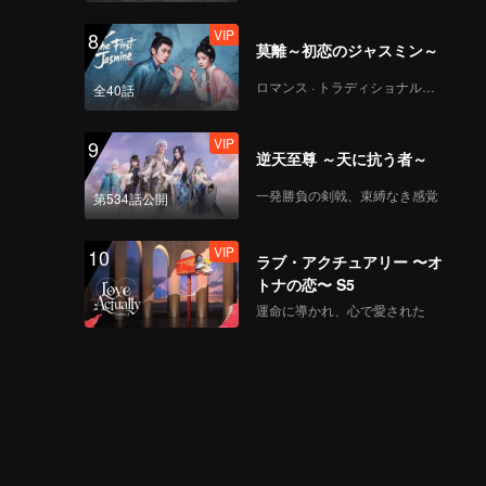
VIP
8
莫離～初恋のジャスミン～
ロマンス · トラディショナル・コスチューム
全40話
VIP
9
逆天至尊 ～天に抗う者～
一発勝負の剣戟、束縛なき感覚
第534話公開
VIP
10
ラブ・アクチュアリー 〜オ
トナの恋〜 S5
運命に導かれ、心で愛された