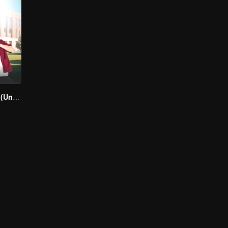
A secretly love (Uncut Ver.)