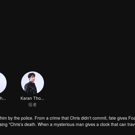
Tutton Cherdchumalaikit
Karan Thongphan
役者
f him by the police. From a crime that Chris didn't commit, fate gives F
sing "Chris's death. When a mysterious man gives a clock that can trav
 life? Only time will prove it!