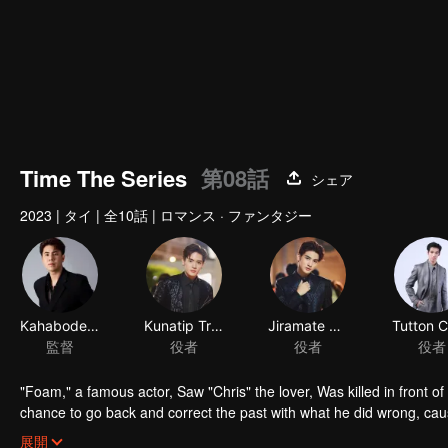
Time The Series
第08話
シェア
2023
|
タイ
|
全10話
|
ロマンス · ファンタジー
Kahabodee Kaljareuk
Kunatip Trakarnchan
Jiramate Chu
監督
役者
役者
役者
"Foam," a famous actor, Saw "Chris" the lover, Was killed in front o
chance to go back and correct the past with what he did wrong, cau
in time to "Foam," will Foam be able to fix the past and save a lover's
展開