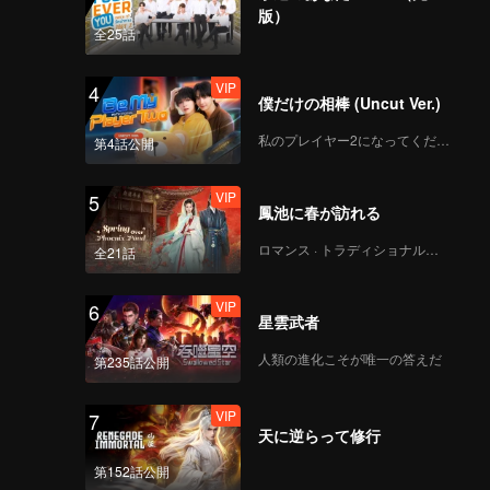
版）
全25話
VIP
4
僕だけの相棒 (Uncut Ver.)
私のプレイヤー2になってください
第4話公開
VIP
5
鳳池に春が訪れる
ロマンス · トラディショナル・コスチューム
全21話
VIP
6
星雲武者
人類の進化こそが唯一の答えだ
第235話公開
VIP
7
天に逆らって修行
第152話公開