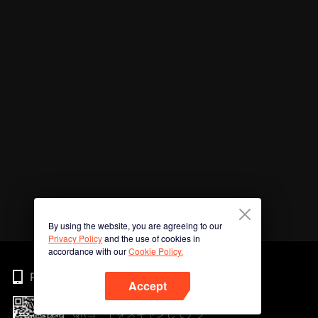
By using the website, you are agreeing to our
Privacy Policy
and the use of cookies in
accordance with our
Cookie Policy.
Phone
Accept
QRコードをスキャンしてアプ