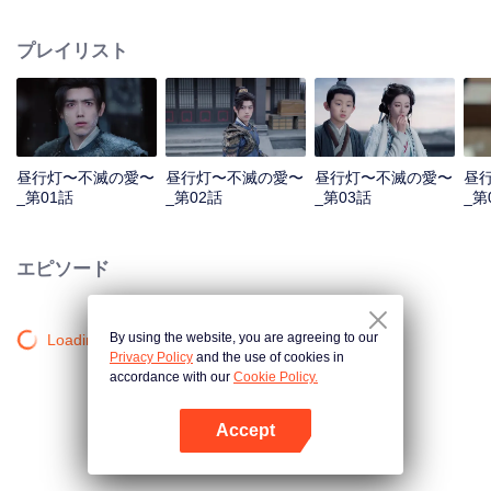
軍——果たして彼は本物の段胥なのか？互いに探り合いを続けるうちに、賀
思慕は段胥の暗い過去と胸に抱く志を知ることになる。一方、段胥もまた、
プレイリスト
賀思慕の固い信念と孤独に気づいていく。 寿命わずか百年の凡夫と、四百歳
にしてなお少女の姿を留める悪鬼——二人は愛を胸に、時の奔流に抗う。
昼行灯〜不滅の愛〜
昼行灯〜不滅の愛〜
昼行灯〜不滅の愛〜
昼
_第01話
_第02話
_第03話
_第
エピソード
By using the website, you are agreeing to our
Loading…
Privacy Policy
and the use of cookies in
accordance with our
Cookie Policy.
Accept
Appを開く