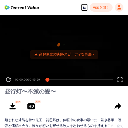
Appを開く
ja
00:00:00
/
00:45:59
昼行灯〜不滅の愛〜
類まれな才能を持つ鬼王・賀思慕は、休暇中の食事の最中に、若き将軍・段
胥と偶然出会う。彼女が想いを寄せる故人を思わせるものを携えるこの若将
全て