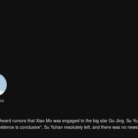
xu
l heard rumors that Xiao Mo was engaged to the big star Gu Jing. Su Y
vidence is conclusive", Su Yuhan resolutely left, and there was no news
egan to study and study. He has also won many awards in the past five y