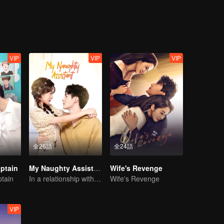
ve her a chance to participate in the BRD Jewelry Design Competition.
 Jewelry Company, he found that the boss of the company was Xiao 
 brother Yuan Hao were also in the Diamond Square Company. When S
esult. Because of a promise of the year, Xiao Mo opened the Diamond S
 which is also the plan of Xiao Mo and Yuan Hao. Su Yuhan has a guil
competition. Xiao Mo also decided to take the compound plan in the lon
VIP
VIP
VIP
全26話
全24話
ptain
My Naughty Assistant
Wife's Revenge
tain
In a relationship with an idol
Wife's Revenge
VIP