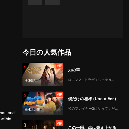
今日の人気作品
VIP
1
力の華
ロマンス · トラディショナル・コスチューム
全36話
VIP
2
僕だけの相棒 (Uncut Ver.)
私のプレイヤー2になってください
第4話公開
uhan and
 within
VIP
3
ears.
この一瞬、恋は燃え上がる