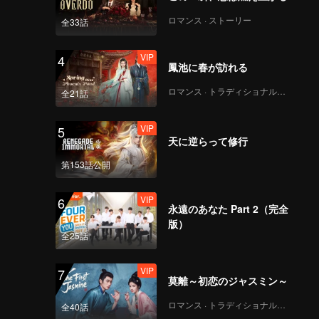
 After
Mo, and
ロマンス · ストーリー
全33話
u
quare
VIP
4
ty
鳳池に春が訪れる
g run.
ロマンス · トラディショナル・コスチューム
全21話
VIP
5
天に逆らって修行
第153話公開
VIP
6
永遠のあなた Part 2（完全
版）
全25話
VIP
7
莫離～初恋のジャスミン～
ロマンス · トラディショナル・コスチューム
全40話