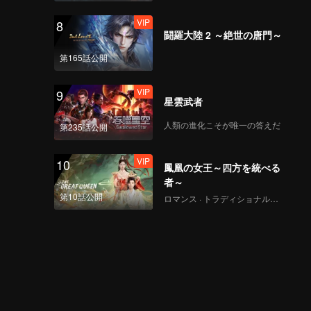
VIP
8
闘羅大陸 2 ～絶世の唐門～
第165話公開
VIP
9
星雲武者
人類の進化こそが唯一の答えだ
第235話公開
VIP
10
鳳凰の女王～四方を統べる
者～
第10話公開
ロマンス · トラディショナル・コスチューム · ファンタジー