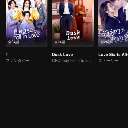
全24話
全24話
全26話
1
Dusk Love
ファンタジー
CEO lady fell in to love contract
ストーリー