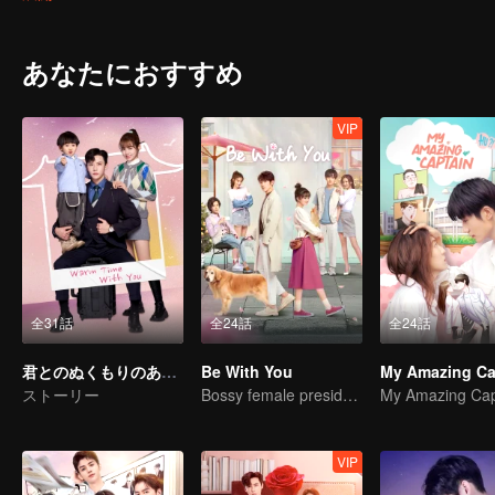
Recently, a person who claimed to be Lao Xu found Su Yihan and ga
Su Yuhan came back from France and came to the Diamond Square
the younger sister of the year, Meng Mengmeng, and the younger
あなたにおすすめ
Xiaohan left, Xiao Mo tried to find Su Xiaohan, but there was no r
Jewelry Design Company, and Su Yuhan returned to China this time,
conscience and said that he is only returning to China for the BRD 
VIP
全31話
全24話
全24話
君とのぬくもりのある時間
Be With You
My Amazing Ca
ストーリー
Bossy female president flirts with arrogant childe.
My Amazing Cap
VIP