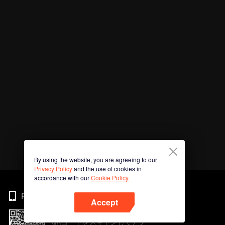
By using the website, you are agreeing to our
Privacy Policy
and the use of cookies in
accordance with our
Cookie Policy.
Phone
Accept
QRコードをスキャンしてアプ