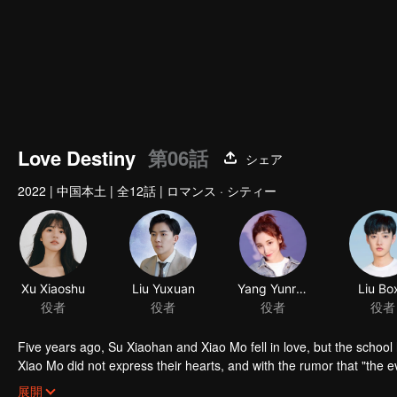
Love Destiny
第06話
シェア
2022
|
中国本土
|
全12話
|
ロマンス · シティー
Xu Xiaoshu
Liu Yuxuan
Yang Yunran
Liu Bo
役者
役者
役者
役者
Five years ago, Su Xiaohan and Xiao Mo fell in love, but the schoo
Xiao Mo did not express their hearts, and with the rumor that "the e
five years. Su Yihan is a design major. After going to France, he b
展開