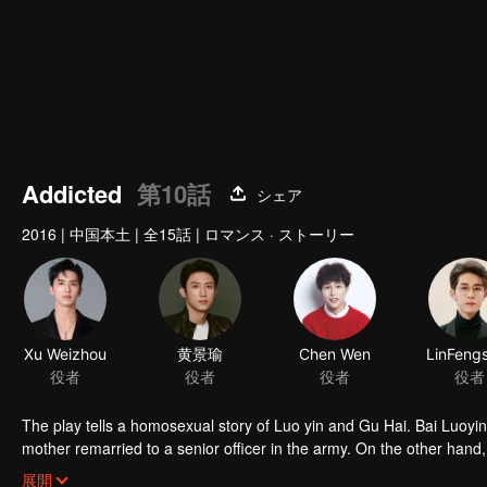
Addicted
第10話
シェア
2016
|
中国本土
|
全15話
|
ロマンス · ストーリー
Xu Weizhou
黄景瑜
Chen Wen
役者
役者
役者
役者
The play tells a homosexual story of Luo yin and Gu Hai. Bai Luoyin grew up with his father and lived in poverty. At the age of 16, his biological
mother remarried to a senior officer in the army. On the other hand,
because of his mother's death. Knowing that his father was about to
展開