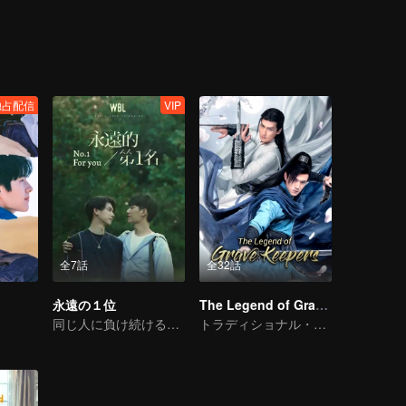
 with conflicting feelings were assigned to the same class. They deve
d of Bai Luoyin, and his classmates You Qi, also played a catalytic role 
an.
独占配信
VIP
全7話
全32話
永遠の１位
The Legend of Grave Keepers
同じ人に負け続けるってどんな気持ちなのか？
トラディショナル・コスチューム · ロマンス · ストーリー