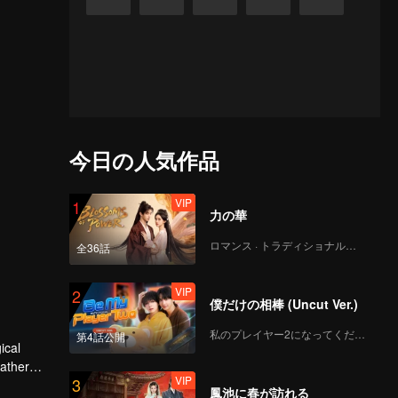
今日の人気作品
VIP
1
力の華
ロマンス · トラディショナル・コスチューム
全36話
VIP
2
僕だけの相棒 (Uncut Ver.)
私のプレイヤー2になってください
第4話公開
father
VIP
3
erred to
鳳池に春が訪れる