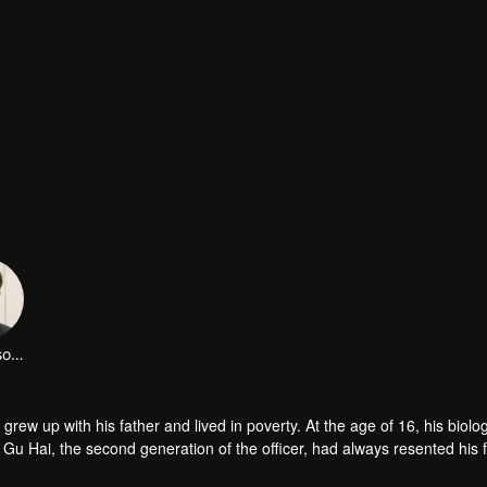
LinFengsong
 Gu Hai, the second generation of the officer, had always resented his 
 remarry, he even contradicted all his father's arrangements and transf