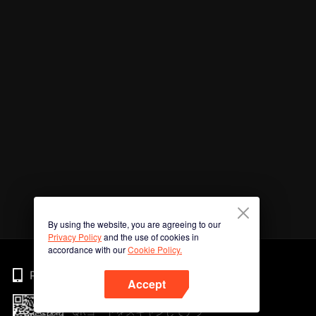
By using the website, you are agreeing to our
Privacy Policy
and the use of cookies in
accordance with our
Cookie Policy.
Phone
Accept
QRコードをスキャンしてアプ