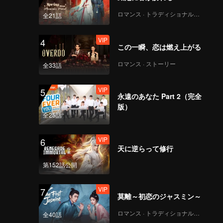
loped
in this
ロマンス · トラディショナル・コスチューム
全21話
VIP
4
この一瞬、恋は燃え上がる
ロマンス · ストーリー
全33話
VIP
5
永遠のあなた Part 2（完全
版）
全25話
VIP
6
天に逆らって修行
第152話公開
VIP
7
莫離～初恋のジャスミン～
ロマンス · トラディショナル・コスチューム
全40話