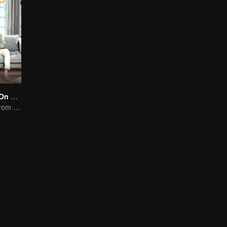
Put Your Head On My Shoulder (Eng Dub)
It was adapted from the same series of novels as "A Love so Beautiful"