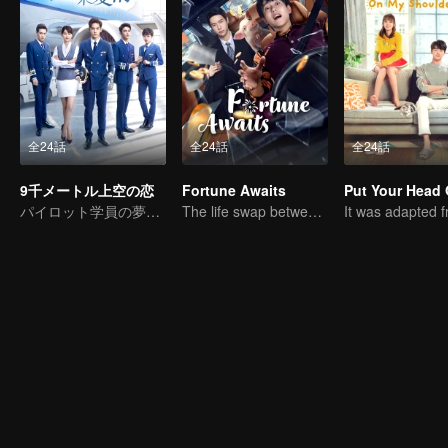
全24話
全24話
全24話
9千メートル上空の恋
Fortune Awaits
パイロット学員の夢に向う青春の旅
The life swap between a pig farm owner and a billionaire heir