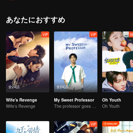
an ordinary school. When the new semester began, the two brothers
different feelings towards each other. Yang Meng, the childhood frien
relationship, and the colorful and stimulating life of high school beg
あなたにおすすめ
VIP
VIP
全24話
全24話
Wife's Revenge
My Sweet Professor
Oh Youth
Wife's Revenge
The professor goes back to campus as a student.
Oh Youth
VIP