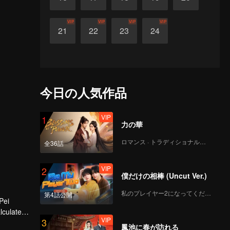
VIP
VIP
VIP
VIP
21
22
23
24
今日の人気作品
VIP
1
力の華
ロマンス · トラディショナル・コスチューム
全36話
VIP
2
僕だけの相棒 (Uncut Ver.)
私のプレイヤー2になってください
第4話公開
Pei
lculated
VIP
3
鳳池に春が訪れる