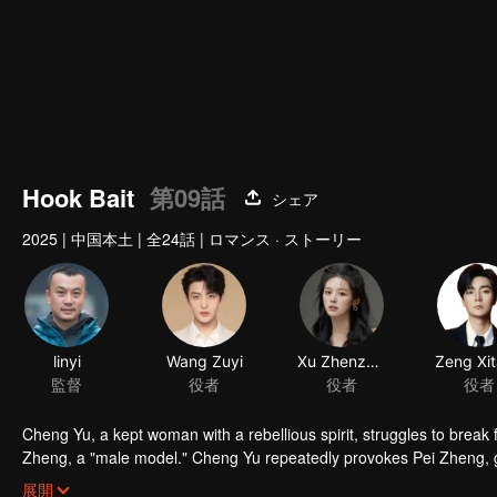
Hook Bait
第09話
シェア
2025
|
中国本土
|
全24話
|
ロマンス · ストーリー
linyi
Wang Zuyi
Xu Zhenzhen
Zeng Xi
監督
役者
役者
役者
Cheng Yu, a kept woman with a rebellious spirit, struggles to break f
Zheng, a "male model." Cheng Yu repeatedly provokes Pei Zheng, giv
advances, the two initially use each other but gradually develop gen
展開