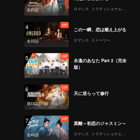
ロマンス · トラディショナル・コスチューム
全21話
VIP
4
この一瞬、恋は燃え上がる
ロマンス · ストーリー
全33話
VIP
5
永遠のあなた Part 2（完全
版）
全25話
VIP
6
天に逆らって修行
第152話公開
VIP
7
莫離～初恋のジャスミン～
ロマンス · トラディショナル・コスチューム
全40話