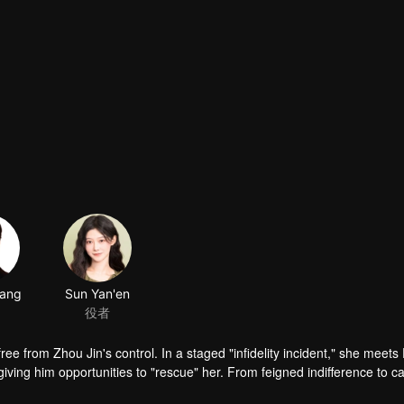
tang
Sun Yan'en
役者
ree from Zhou Jin's control. In a staged "infidelity incident," she meets 
ing him opportunities to "rescue" her. From feigned indifference to ca
uine feelings.