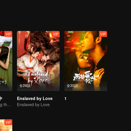
VIP
VIP
VIP
全24話
全30話
中
Enslaved by Love
1
Fall in love during the divorce
Enslaved by Love
VIP