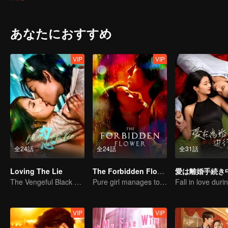
あなたにおすすめ
VIP
VIP
全24話
全24話
全31話
Loving The Lie
The Forbidden Flower
愛は離婚手続き
The Vengeful Black Lotus Falls for the Rogue Young Master
Pure girl manages to move the handsome boy
VIP
VIP