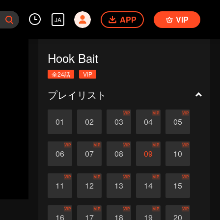
APP
VIP
JA
Hook Bait
全24話
VIP
プレイリスト
VIP
VIP
VIP
01
02
03
04
05
VIP
VIP
VIP
VIP
VIP
06
07
08
09
10
VIP
VIP
VIP
VIP
VIP
11
12
13
14
15
VIP
VIP
VIP
VIP
VIP
16
17
18
19
20