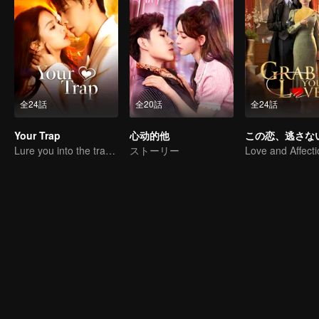
全24話
全20話
全24話
Your Trap
心动的他
この恋、逃さな
Lure you into the trap with love as bait
ストーリー