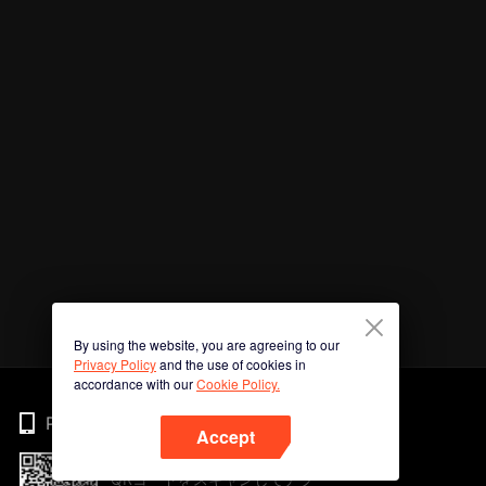
By using the website, you are agreeing to our
Privacy Policy
and the use of cookies in
accordance with our
Cookie Policy.
Phone
Accept
QRコードをスキャンしてアプ