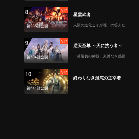
VIP
8
星雲武者
人類の進化こそが唯一の答えだ
第235話公開
VIP
9
逆天至尊 ～天に抗う者～
一発勝負の剣戟、束縛なき感覚
第534話公開
VIP
10
終わりなき混沌の主宰者
第611話公開