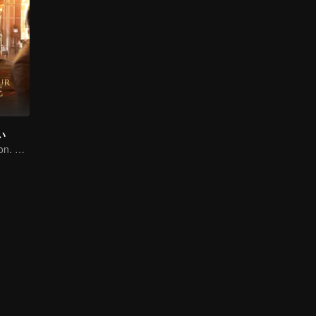
い
Love and Affection. All is Well.