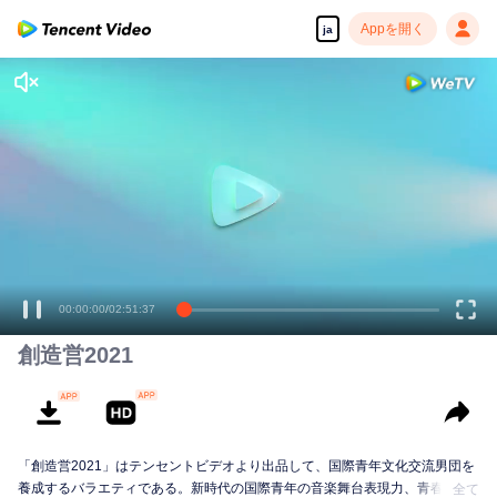
Appを開く
ja
00:00:00
/
02:51:37
創造営2021
「創造営2021」はテンセントビデオより出品して、国際青年文化交流男団を
養成するバラエティである。新時代の国際青年の音楽舞台表現力、青春の活
全て