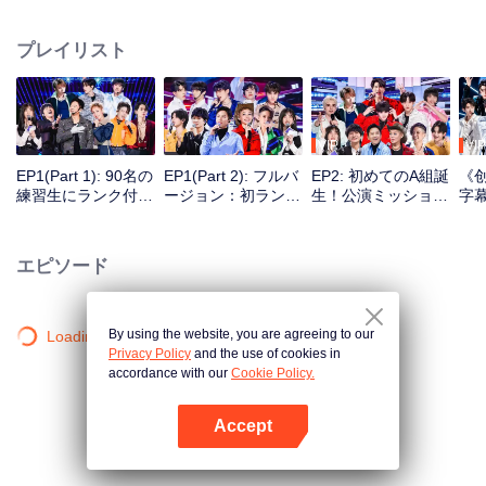
力と奮闘向上力を十分に表すことに力を尽くす。様々な国、様々なブローカ
ー会社と大学の学生約百人を集めて、模範的な先輩の指導と助力を基づい
プレイリスト
て、一緒に文化と専門的な交流を行い、リストラを乗り越えて挑戦を迎え、
一緒に夢を追う。
VIP
VIP
EP1(Part 1): 90名の
EP1(Part 2): フルバ
EP2: 初めてのA組誕
《创
練習生にランク付け
ージョン：初ランク
生！公演ミッション
字幕
て チームショーが
付け継続！A組メン
公開
盛大にスタート
バー急変
エピソード
By using the website, you are agreeing to our
Loading…
Privacy Policy
and the use of cookies in
accordance with our
Cookie Policy.
Accept
Appを開く