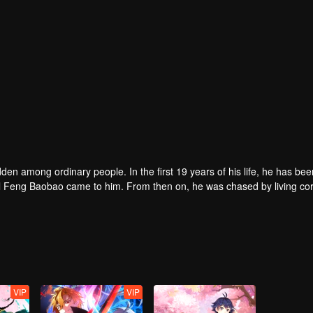
den among ordinary people. In the first 19 years of his life, he has bee
girl Feng Baobao came to him. From then on, he was chased by living co
.
VIP
VIP