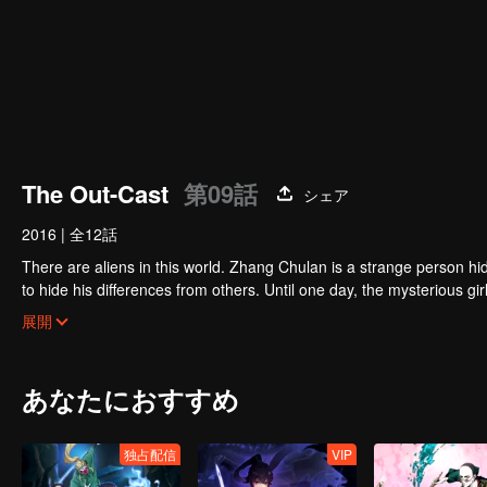
The Out-Cast
第09話
シェア
2016
|
全12話
There are aliens in this world. Zhang Chulan is a strange person hid
to hide his differences from others. Until one day, the mysterious 
hacked by strange people, and involved in unprecedented troubles..
展開
あなたにおすすめ
独占配信
VIP