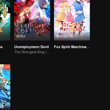
全26話
第145話公開
ne
Unemployment Devil
Fox Spirit Matchmaker
The Strongest King in the Demon World Suddenly Gets Laid Off?
VIP