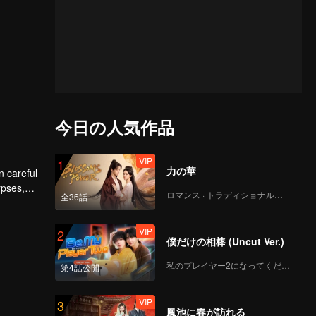
今日の人気作品
VIP
1
力の華
n careful
rpses,
ロマンス · トラディショナル・コスチューム
全36話
VIP
2
僕だけの相棒 (Uncut Ver.)
私のプレイヤー2になってください
第4話公開
VIP
3
鳳池に春が訪れる