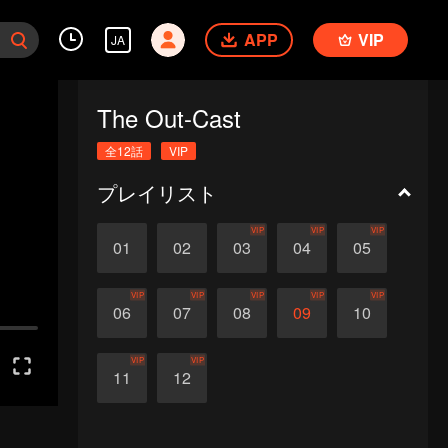
APP
VIP
JA
The Out-Cast
全12話
VIP
プレイリスト
VIP
VIP
VIP
01
02
03
04
05
VIP
VIP
VIP
VIP
VIP
06
07
08
09
10
VIP
VIP
11
12