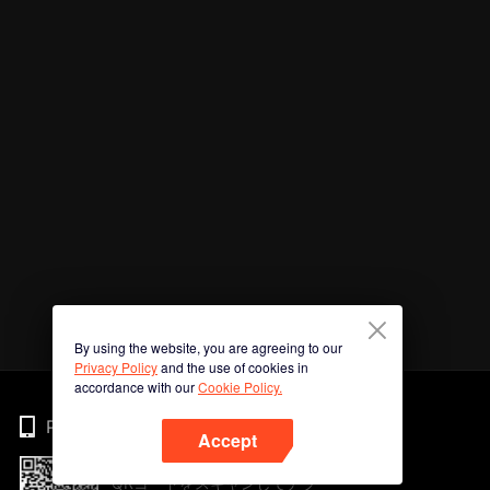
By using the website, you are agreeing to our
Privacy Policy
and the use of cookies in
accordance with our
Cookie Policy.
Phone
Accept
QRコードをスキャンしてアプ