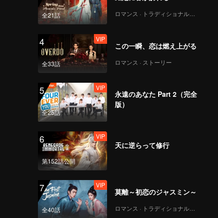
ロマンス · トラディショナル・コスチューム
全21話
VIP
4
この一瞬、恋は燃え上がる
ロマンス · ストーリー
全33話
VIP
5
永遠のあなた Part 2（完全
版）
全25話
VIP
6
天に逆らって修行
第152話公開
VIP
7
莫離～初恋のジャスミン～
ロマンス · トラディショナル・コスチューム
全40話