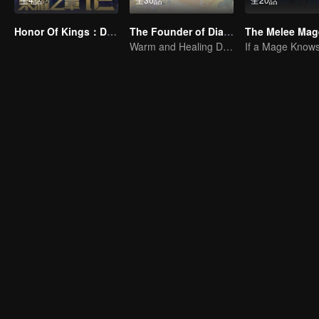
Honor Of Kings：Destiny
The Founder of Diabolism Q
The Melee Mag
Warm and Healing Daily Life