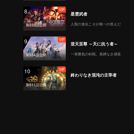
VIP
8
星雲武者
人類の進化こそが唯一の答えだ
第235話公開
VIP
9
逆天至尊 ～天に抗う者～
一発勝負の剣戟、束縛なき感覚
第534話公開
VIP
10
終わりなき混沌の主宰者
第611話公開