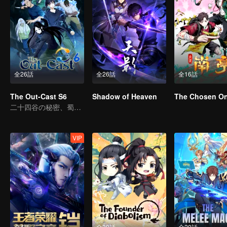
全26話
全26話
全16話
The Out-Cast S6
Shadow of Heaven
The Chosen O
二十四谷の秘密、蜀の旧友と再会
VIP
全4話
全30話
全20話