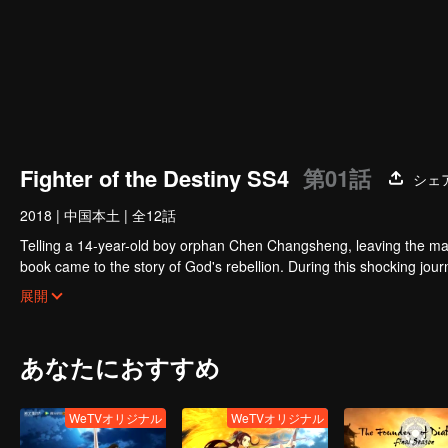
Fighter of the Destiny SS4
第01話
シェ
2018
|
中国本土
|
全12話
Telling a 14-year-old boy orphan Chen Changsheng, leaving the mas
book came to the story of God's rebellion. During this shocking jour
mysterious and lovely girl as a disciple, forced to fight with others, 
展開
あなたにおすすめ
WeTVオリジナル
WeTVオリジナル