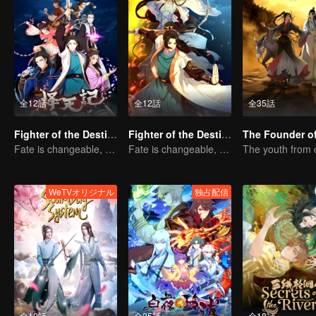
全12話
全12話
全35話
Fighter of the Destiny SS2
Fighter of the Destiny SS3
Fate is changeable, change one's fate against heaven
Fate is changeable, change one's fate against heaven
WeTVオリジナル
独占配信
全10話
全25話
全18話