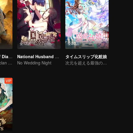
全12話
全20話
The Founder of Diabolism
National Husband Bring Home SS1
タイムスリップ化粧娘
The youth from clan of cultivators killed the devils for the others
No Wedding Night
次元を超える最強の口コミ宣伝ガイド
VIP