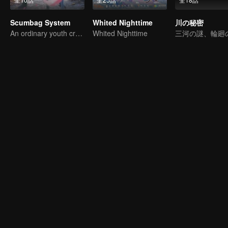
Scumbag System
Whited Nighttime
川の秘密
An ordinary youth crossing as a villain into the book and abusing the hero!
Whited Nighttime