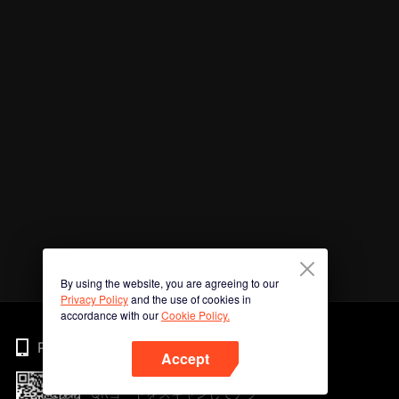
By using the website, you are agreeing to our
Privacy Policy
and the use of cookies in
accordance with our
Cookie Policy.
Phone
Accept
QRコードをスキャンしてアプ