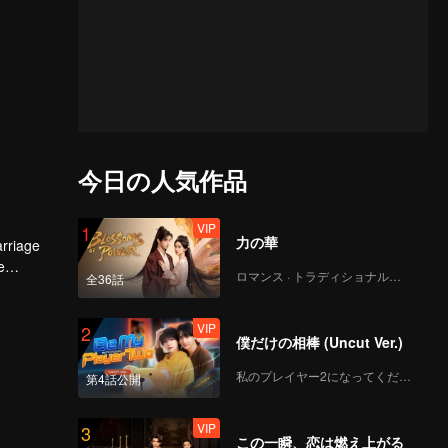
今日の人気作品
VIP
1
力の華
arriage
e
ロマンス · トラディショナル・コスチューム
全36話
VIP
2
僕だけの相棒 (Uncut Ver.)
私のプレイヤー2になってください
第4話公開
VIP
3
この一瞬、恋は燃え上がる