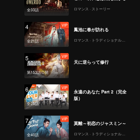
ロマンス · ストーリー
全33話
VIP
4
鳳池に春が訪れる
ロマンス · トラディショナル・コスチューム
全21話
VIP
5
天に逆らって修行
第153話公開
VIP
6
永遠のあなた Part 2（完全
版）
全25話
VIP
7
莫離～初恋のジャスミン～
ロマンス · トラディショナル・コスチューム
全40話