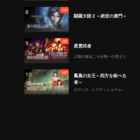
VIP
8
闘羅大陸 2 ～絶世の唐門～
第165話公開
VIP
9
星雲武者
人類の進化こそが唯一の答えだ
第235話公開
VIP
10
鳳凰の女王～四方を統べる
者～
第10話公開
ロマンス · トラディショナル・コスチューム · ファンタジー