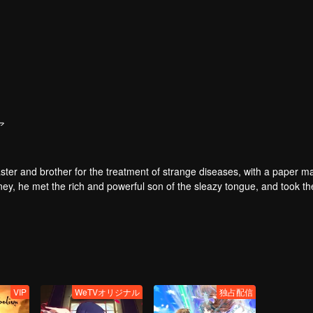
ア
ter and brother for the treatment of strange diseases, with a paper m
ney, he met the rich and powerful son of the sleazy tongue, and took th
fight with the dragon, and fight with the heavens.
VIP
WeTVオリジナル
独占配信