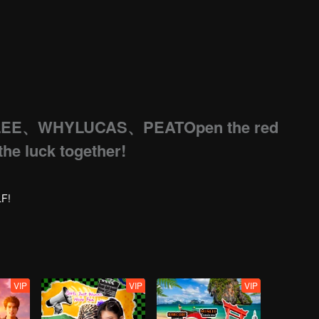
LEE、WHYLUCAS、PEATOpen the red
the luck together!
F!
VIP
VIP
VIP