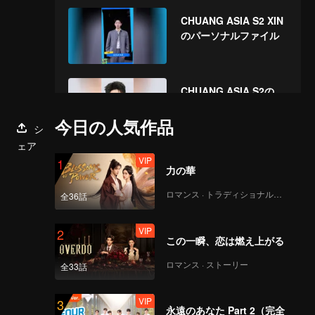
CHUANG ASIA S2 XIN
のパーソナルファイル
CHUANG ASIA S2の
XIN を応援してくださ
い
今日の人気作品
シ
ェア
VIP
1
力の華
ロマンス · トラディショナル・コスチューム
全36話
VIP
2
この一瞬、恋は燃え上がる
ロマンス · ストーリー
全33話
VIP
3
永遠のあなた Part 2（完全