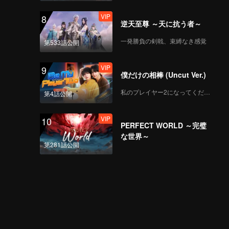
VIP
8
逆天至尊 ～天に抗う者～
一発勝負の剣戟、束縛なき感覚
第533話公開
VIP
9
僕だけの相棒 (Uncut Ver.)
私のプレイヤー2になってください
第4話公開
VIP
10
PERFECT WORLD ～完璧
な世界～
第281話公開