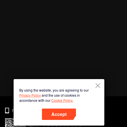
By using the website, you are agreeing to our
Privacy Policy
and the use of cookies in
accordance with our
Cookie Policy.
Phone
Accept
QRコードをスキャンしてアプ