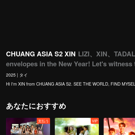
CHUANG ASIA S2 XIN
LIZI、XIN、TADA
envelopes in the New Year! Let's witness 
2025
|
タイ
Hi I'm XIN from CHUANG ASIA S2. SEE THE WORLD, FIND MYSEL
あなたにおすすめ
支払う
VIP