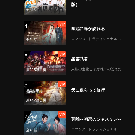
版）
全25話
VIP
4
鳳池に春が訪れる
ロマンス · トラディショナル・コスチューム
全21話
VIP
5
星雲武者
人類の進化こそが唯一の答えだ
第235話公開
VIP
6
天に逆らって修行
第152話公開
VIP
7
莫離～初恋のジャスミン～
ロマンス · トラディショナル・コスチューム
全40話