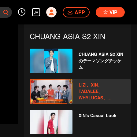
APP
VIP
JA
CHUANG ASIA S2 XIN
CHUANG ASIA S2 XIN
のテーマソングチッケ
ム
LIZI、XIN、
TADALEE、
WHYLUCAS、
PEATOpen the red
envelopes in the New
XIN's Casual Look
Year! Let's witness
the luck together!