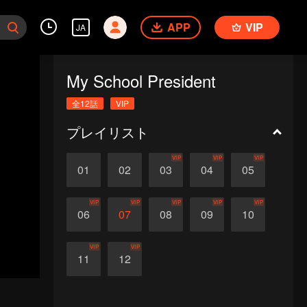
APP
VIP
JA
My School President
全12話
VIP
プレイリスト
VIP
VIP
VIP
01
02
03
04
05
VIP
VIP
VIP
VIP
VIP
06
07
08
09
10
VIP
VIP
11
12