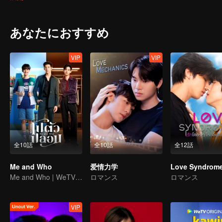
ト）だということ。このバンドには「Hot Wave音楽コンテスト
ンにできないことはない。1年後、生徒会長としての権限を駆使して「
ン」がその努力に気づいて「...私の彼氏は生徒会長...」と宣言し
あなたにおすすめ
VIP
VIP
全10話
全10話
全12話
Me and Who
爱情力学
Love Syndrome 
Me and Who | WeTV Original
ロマンス
ロマンス
VIP