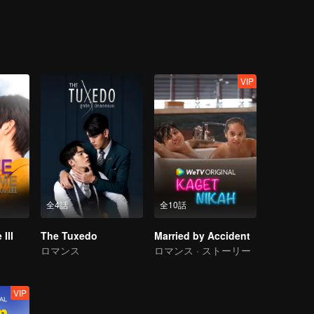
が終わるまでメンバーは恋愛禁止」という厳しい規則がある。しかし、困難
ガン」がHot Wave音楽コンテストで優勝できるよう全力でサポート
てくれることを願っている。
VIP
全4話
全10話
III
The Tuxedo
Married by Accident
ロマンス
ロマンス · ストーリー
VIP