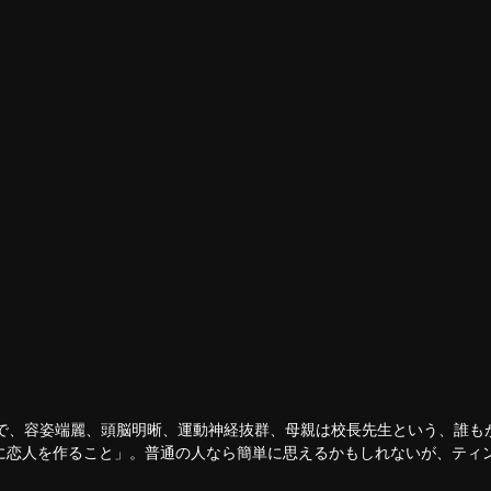
長で、容姿端麗、頭脳明晰、運動神経抜群、母親は校長先生という、誰も
に恋人を作ること」。普通の人なら簡単に思えるかもしれないが、ティ
チンジラ」バンドのメインボーカルを務める「ガン」（フォース・ナッ