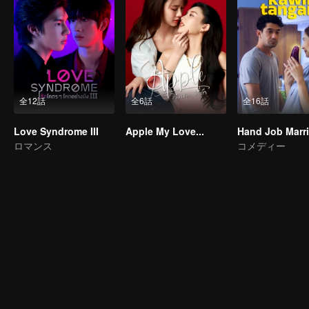
全12話
全6話
全16話
Love Syndrome III
Apple My Love...
Hand Job Marr
ロマンス
コメディー