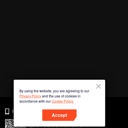
By using the website, you are agreeing to our
Privacy Policy
and the use of cookies in
accordance with our
Cookie Policy.
Phone
Accept
QRコードをスキャンしてアプ