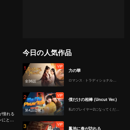
今日の人気作品
VIP
1
力の華
ロマンス · トラディショナル・コスチューム
全36話
VIP
2
僕だけの相棒 (Uncut Ver.)
私のプレイヤー2になってください
第4話公開
が憧れる
ンにとっ
VIP
3
タワッ
鳳池に春が訪れる