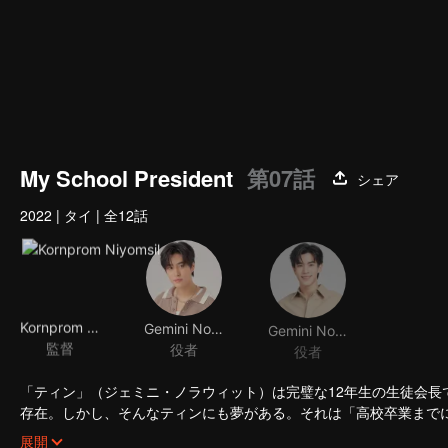
My School President
第07話
シェア
2022
|
タイ
|
全12話
Kornprom Niyomsil
Gemini Norawit Titicharoenrak
Gemini Norawit Titicharoenrak
監督
役者
役者
「ティン」（ジェミニ・ノラウィット）は完璧な12年生の生徒会
存在。しかし、そんなティンにも夢がある。それは「高校卒業まで
てこれは「ほぼ不可能なミッション」なのだ!!
第一の障害は、ティンが想いを寄せる相手が音楽部の部長であり「
展開