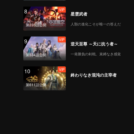
VIP
8
星雲武者
人類の進化こそが唯一の答えだ
第235話公開
VIP
9
逆天至尊 ～天に抗う者～
一発勝負の剣戟、束縛なき感覚
第534話公開
VIP
10
終わりなき混沌の主宰者
第611話公開