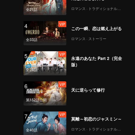
でもティ
し、「ガ
ロマンス · トラディショナル・コスチューム
全21話
VIP
4
この一瞬、恋は燃え上がる
ロマンス · ストーリー
全33話
VIP
5
永遠のあなた Part 2（完全
版）
全25話
VIP
6
天に逆らって修行
第152話公開
VIP
7
莫離～初恋のジャスミン～
ロマンス · トラディショナル・コスチューム
全40話