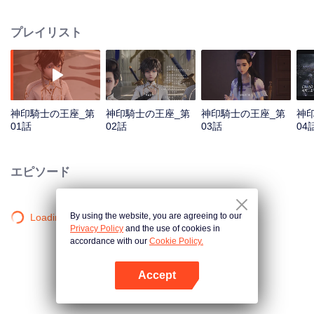
が成長するにつれ、冒険が展開される。彼は他者の認容を得て、人類のため
に六つの神殿と共に悪魔と戦う。彼は人々を守るために自己を犠牲にする。
プレイリスト
ロングは封印の玉座を獲得し、騎士の神殿で最高の栄誉を授かることができ
るのか？全ては未だ明かされていない。
神印騎士の王座_第
神印騎士の王座_第
神印騎士の王座_第
神
01話
02話
03話
04
エピソード
By using the website, you are agreeing to our
Loading…
Privacy Policy
and the use of cookies in
accordance with our
Cookie Policy.
Accept
Appを開く