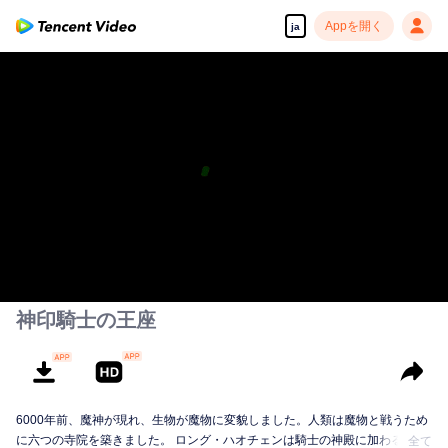
Appを開く
ja
神印騎士の王座
6000年前、魔神が現れ、生物が魔物に変貌しました。人類は魔物と戦うため
に六つの寺院を築きました。 ロング・ハオチェンは騎士の神殿に加わる。彼
全て