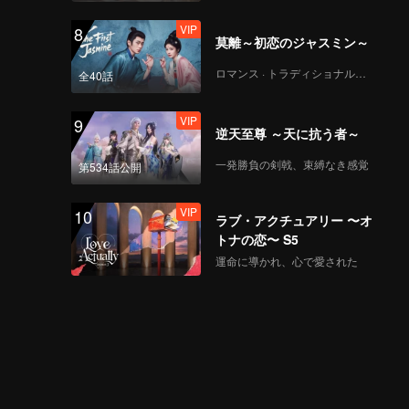
VIP
8
莫離～初恋のジャスミン～
ロマンス · トラディショナル・コスチューム
全40話
VIP
9
逆天至尊 ～天に抗う者～
一発勝負の剣戟、束縛なき感覚
第534話公開
VIP
10
ラブ・アクチュアリー 〜オ
トナの恋〜 S5
運命に導かれ、心で愛された