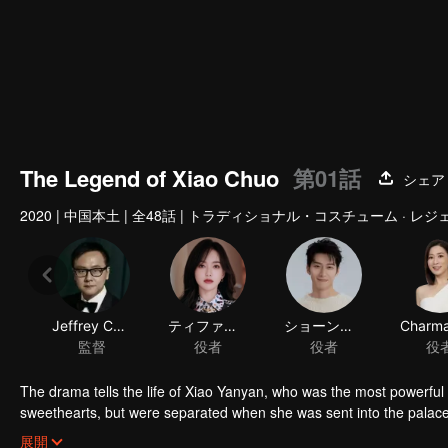
The Legend of Xiao Chuo
第01話
シェア
2020
|
中国本土
|
全48話
|
トラディショナル・コスチューム · レジェ
Jeffrey Chiang
ティファニー・タン
ショーン・ドウ
監督
役者
役者
役
The drama tells the life of Xiao Yanyan, who was the most powerf
sweethearts, but were separated when she was sent into the palac
marriage was not one built on romance, Xiao Yanyan fulfills her job
展開