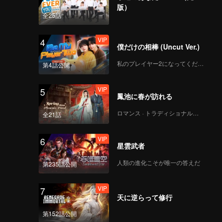
h, and is
版）
全25話
VIP
4
僕だけの相棒 (Uncut Ver.)
私のプレイヤー2になってください
第4話公開
VIP
5
鳳池に春が訪れる
ロマンス · トラディショナル・コスチューム
全21話
VIP
6
星雲武者
人類の進化こそが唯一の答えだ
第235話公開
VIP
7
天に逆らって修行
第152話公開