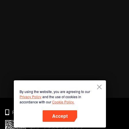
By using the website, you are agreeing to our
Privacy Policy
and the use of cookies in
accordance with our
Cookie Policy.
Phone
Accept
QRコードをスキャンしてアプ