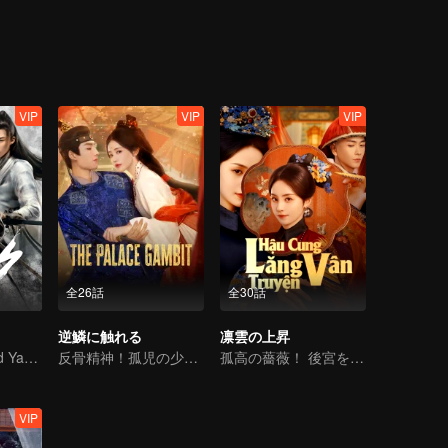
ng the country and acting as regent for their son after Yelv Xian’s deat
e most influential Han official in the Liao court.
VIP
VIP
VIP
全26話
全30話
逆鱗に触れる
凛雲の上昇
Zeng Shunxi and Yang Chaoyue Present the Affection among Young Marital Artists
反骨精神！孤児の少女がハーレムに一人で挑む
孤高の薔薇！ 後宮を出し抜く
VIP