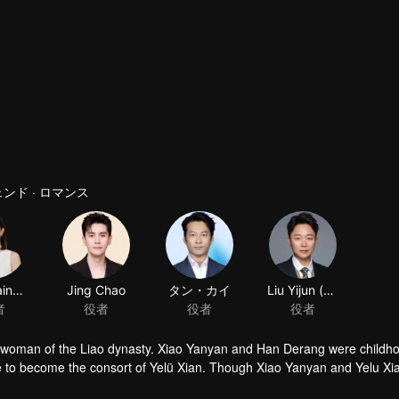
ンド · ロマンス
Charmaine Sheh
Jing Chao
タン・カイ
Liu Yijun (actor)
者
役者
役者
役者
ul woman of the Liao dynasty. Xiao Yanyan and Han Derang were childh
e to become the consort of Yelü Xian. Though Xiao Yanyan and Yelu Xi
 as a dedicated empress, and gains her husband's respect after the pol