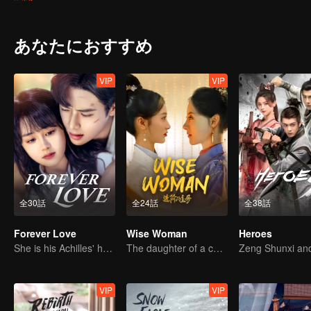
instated proved her capability. Xiao Yanyan is entrusted with governi
eventually able to marry her true love Han Derang, who had become th
あなたにおすすめ
VIP
VIP
全30話
全24話
全38話
Forever Love
Wise Woman
Heroes
She is his Achilles' heel and his armor
The daughter of a concubine rises to become the matriarch of the family
VIP
VIP