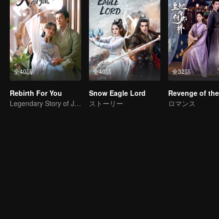
全40話
全40話
全32話
Rebirth For You
Snow Eagle Lord
Legendary Story of Ju Jingyi and Joseph Zeng
ストーリー
ロマンス