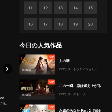
11
12
13
14
15
16
17
18
19
20
21
22
23
24
25
今日の人気作品
26
27
28
29
30
VIP
1
力の華
ロマンス · トラディショナル・コスチューム
全36話
VIP
2
この一瞬、恋は燃え上がる
ロマンス · ストーリー
全33話
ood
an's
VIP
3
icies she
永遠のあなた Part 2（完全