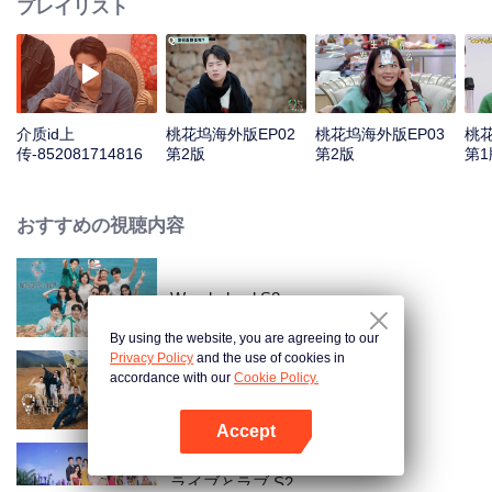
プレイリスト
介质id上
桃花坞海外版EP02
桃花坞海外版EP03
桃花
传-852081714816
第2版
第2版
第1
おすすめの視聴内容
Wonderland S2
By using the website, you are agreeing to our
Privacy Policy
and the use of cookies in
accordance with our
Cookie Policy.
Wonderland S3
Accept
Appを開く
ライブとラブ S2