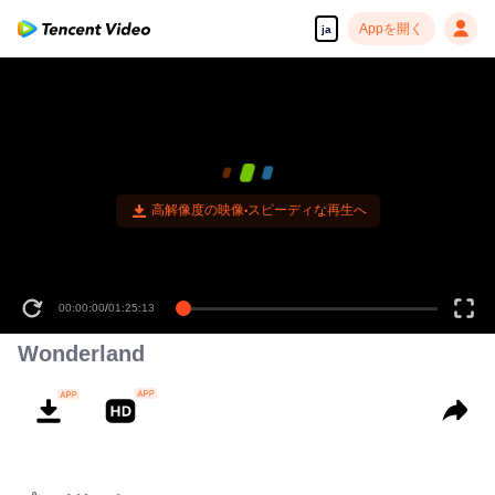
Appを開く
ja
高解像度の映像•スピーディな再生へ
00:00:00
/
01:25:13
Wonderland