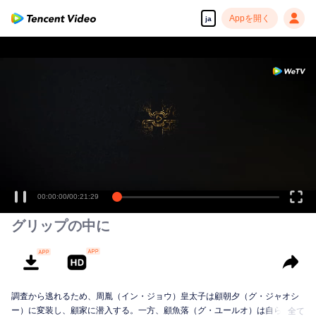
Appを開く
ja
00:00:00
/
00:21:29
グリップの中に
調査から逃れるため、周胤（イン・ジョウ）皇太子は顧朝夕（グ・ジャオシ
ー）に変装し、顧家に潜入する。一方、顧魚落（グ・ユールオ）は自らの出
全て