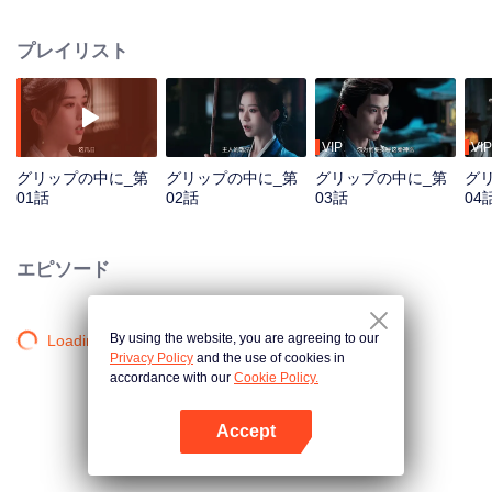
生の謎を解明するため、周胤を利用する機会を掴む。互いに秘めた秘密を抱
えながら、二人は激しい敵対関係から、静かに育まれる信頼に基づく協力関
プレイリスト
係へと発展していく。人間の欲望と政治的野望が交錯する中、嘘の網、衝撃
の真実、生死を賭けた局面に直面した時、彼らはどんな選択を下すのか？
VIP
VIP
グリップの中に_第
グリップの中に_第
グリップの中に_第
グ
01話
02話
03話
04
エピソード
By using the website, you are agreeing to our
Loading…
Privacy Policy
and the use of cookies in
accordance with our
Cookie Policy.
Accept
Appを開く