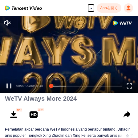
Appを開く
ja
00:00:00
/
00:01:48
WeTV Always More 2024
Perhelatan akbar perdana WeTV Indonesia yang bertabur bintang. Dihadiri
artis populer Tiongkok Xing Zhaolin dan Xing Fei serta banyak artis papan
全て