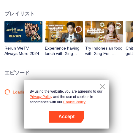
atas tanah air antara lain Prilly Latuconsina, Luna Maya, Nathasha Wilona,
Angga Yunanda, Stefan William, Syifa Hadju, Haico Van Der Veken dan
プレイリスト
banyak lagi. Plus penampilan spesial dari Rossa. Di acara ini WeTV
Indonesia juga mengumumkan WeTV Original series yang akan tayang
tahun mendatang.
Rerun WeTV
Experience having
Try Indonesian food
Chit
Always More 2024
lunch with Xing
with Xing Fei |
gett
Zhaolin! | WeTV
WeTV Always More
Xing
Always More
WeT
202
エピソード
By using the website, you are agreeing to our
Loading…
Privacy Policy
and the use of cookies in
accordance with our
Cookie Policy.
Accept
Appを開く