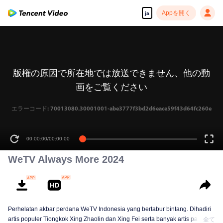
Appを開く
ja
版権の原因で所在地では放送できません、他の動
画をご覧ください
エラーコード: 70013080.30001001-abe3777f3bd2d6eace59f43d64fc260e
00:00:00
/
00:00:00
WeTV Always More 2024
Perhelatan akbar perdana WeTV Indonesia yang bertabur bintang. Dihadiri
artis populer Tiongkok Xing Zhaolin dan Xing Fei serta banyak artis papan
全て