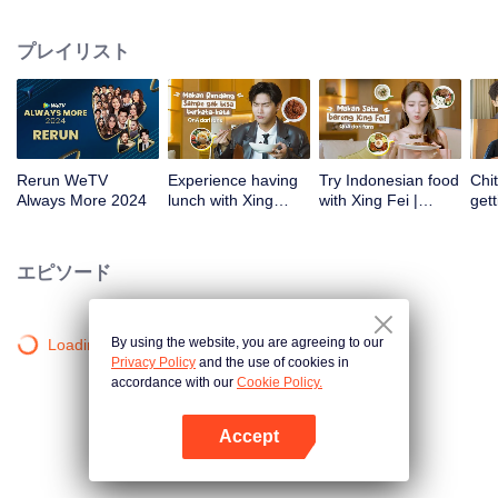
atas tanah air antara lain Prilly Latuconsina, Luna Maya, Nathasha Wilona,
Angga Yunanda, Stefan William, Syifa Hadju, Haico Van Der Veken dan
プレイリスト
banyak lagi. Plus penampilan spesial dari Rossa. Di acara ini WeTV
Indonesia juga mengumumkan WeTV Original series yang akan tayang
tahun mendatang.
Rerun WeTV
Experience having
Try Indonesian food
Chit
Always More 2024
lunch with Xing
with Xing Fei |
gett
Zhaolin! | WeTV
WeTV Always More
Xing
Always More
WeT
202
エピソード
By using the website, you are agreeing to our
Loading…
Privacy Policy
and the use of cookies in
accordance with our
Cookie Policy.
Accept
Appを開く