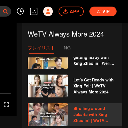
lunch with Xing
Zhaolin! | WeTV
APP
VIP
JA
Always More
Try Indonesian food
with Xing Fei | WeTV
WeTV Always More 2024
Always More
プレイリスト
NG
Chit chat while
getting ready with
Xing Zhaolin | WeTV
Always More 2024
Let's Get Ready with
Xing Fei! | WeTV
Always More 2024
Strolling around
Jakarta with Xing
Zhaolin! | WeTV
Always More 2024