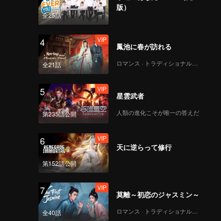
accomplishment and
版）
strategy | WeTV
全25話
Always More 2024
VIP
4
Get to know WeTV
鳳池に春が訪れる
more deeply | WeTV
Always More 2024
ロマンス · トラディショナル・コスチューム
全21話
VIP
5
Xing Fei & Xing
星雲武者
Zhaolin's fun time
with the fans | WeTV
人類の進化こそが唯一の答えだ
第235話公開
Always More 2024
VIP
6
Upcoming Chinese
天に逆らって修行
Drama | WeTV Always
More 2024
第152話公開
VIP
7
Upcoming Title: My
莫離～初恋のジャスミン～
Girl | WeTV Always
More 2024
ロマンス · トラディショナル・コスチューム
全40話