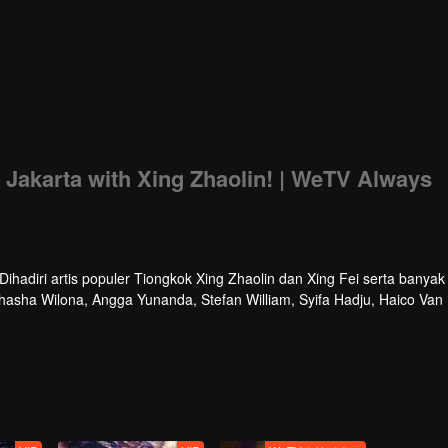
d Jakarta with Xing Zhaolin! | WeTV Always
hadiri artis populer Tiongkok Xing Zhaolin dan Xing Fei serta banyak 
athasha Wilona, Angga Yunanda, Stefan William, Syifa Hadju, Haico Van
cara ini WeTV Indonesia juga mengumumkan WeTV Original series yang