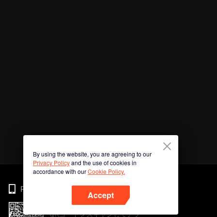
By using the website, you are agreeing to our
Privacy Policy
and the use of cookies in
accordance with our
Cookie Policy.
Phone
Accept
QRコードをスキャンしてアプ