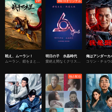
VIP
WeTVオリジナル
戦え、ムーラン！
明日の子 水晶時代
俺はアンダーカ
ムーラン、鎧をまとい再び戦場へ、そして大混乱を巻き起こす
愛絶え間なくクリスタル時代を切り開く
独占配信