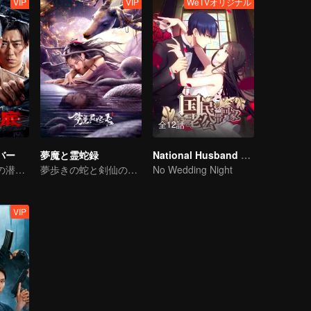
VIP
VIP
WeTVオリジナル
全12話
バー
夢魔と霊蛇録
National Husband Bring Home SS1
コリン・チョウの潜入戦争
夢歩きの蛇と剣仙の過去
No Wedding Night
VIP