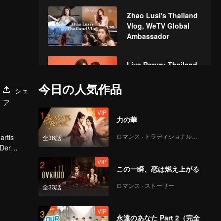
Zhao Lusi's Thailand
Vlog, WeTV Global
Ambassador
Live Rerun: Thailand
WeTV Always More
今日の人気作品
2024
シェ
ア
VIP
1
Event Recap:
力の華
Thailand WeTV
Always More 2024
ロマンス · トラディショナル・コスチューム
artis
全36話
 Der
 akan
VIP
2
Introduction of
この一瞬、恋は燃え上がる
Tencent Online Video
| WeTV Always More
ロマンス · ストーリー
全33話
2024
VIP
3
WeTV's
永遠のあなた Part 2（完全