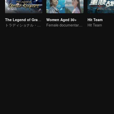
全32話
The Legend of Grave Keepers
Women Aged 30+
Hit Team
トラディショナル・コスチューム · ロマンス · ストーリー
Female documentary talk show
Hit Team