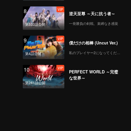
VIP
8
Si Gemas TerWOW:
逆天至尊 ～天に抗う者～
Xing Fei | WeTV
Always More 2024
一発勝負の剣戟、束縛なき感覚
第533話公開
VIP
9
Pasutri TerWOW:
僕だけの相棒 (Uncut Ver.)
Prilly Latuconsina &
Reza Rahadian |
私のプレイヤー2になってください
第4話公開
WeTV Always More
2024
VIP
10
Pasangan TerWOW:
PERFECT WORLD ～完璧
Angga Yunanda &
な世界～
Syifa Hadju | WeTV
第281話公開
Always More 2024
CEO TerWOW: Xing
Zhao Lin | WeTV
Always More 2024
Antagonis TerWOW: