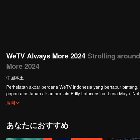
WeTV Always More 2024
Strolling aroun
More 2024
中国本土
Perhelatan akbar perdana WeTV Indonesia yang bertabur bintang. Di
papan atas tanah air antara lain Prilly Latuconsina, Luna Maya, N
Veken dan banyak lagi. Plus penampilan spesial dari Rossa. Di a
展開
tayang tahun mendatang.
あなたにおすすめ