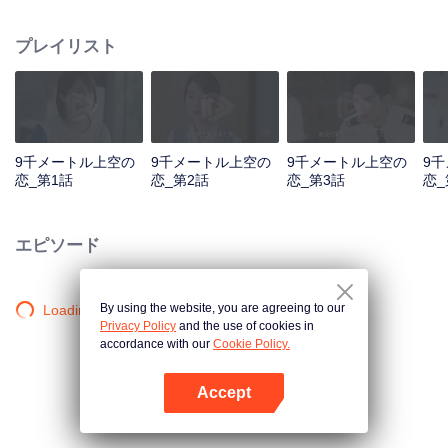
るリン・ジョは新人の中でも特に目立つ存在だが、さらけ出すことで、仲間
からは憶測や恨み、嫌悪感を抱かれることもある。フライトサービスチーム
プレイリスト
でいつも頑張っているテイ・テイも彼を敬遠している。テイ・テイの "偽りの
顔 "の理由を知ったリン・ジョは、救出計画を開始する。 不幸にも計画は成
功するが、リン・ジョは自分の感情に向き合えず、テイ・テイと離れ離れに
なってしまう。 1年後、新人パイロットだった彼らは、各レベルのフライト
副操縦士に成長し、青空でのミッションを達成し、人生で遭遇する問題を解
決するためにサポートし合っている。新しいパイロット学員が届いて、面目
9千メートル上空の
9千メートル上空の
9千メートル上空の
9
を一新するテイ・テイが再びリン・ジョの世界に現れた。再会した時、テ
恋_第1話
恋_第2話
恋_第3話
恋_
イ・テイは率先して行動し、リン・ジョも愛と正面から向き合うことを選択
する。
エピソード
By using the website, you are agreeing to our
Loading…
Privacy Policy
and the use of cookies in
accordance with our
Cookie Policy.
Accept
Appを開く