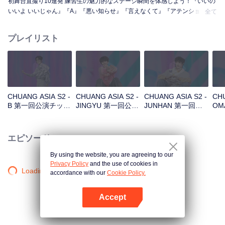
初舞台直撮り10連発 練習生の魅力的なステージ瞬間を体感しよう！『いいの
いいよ いいじゃん』『A』『悪い知らせ』『言えなくて』『アテンション』
全て
『花火』『まだ怪物』『スーパー』『真実の愛』『月下の道』
プレイリスト
CHUANG ASIA S2 -
CHUANG ASIA S2 -
CHUANG ASIA S2 -
CHU
B 第一回公演チッケ
JINGYU 第一回公演
JUNHAN 第一回公
OM
ム
チッケム
演チッケム
チ
エピソード
By using the website, you are agreeing to our
Privacy Policy
and the use of cookies in
Loading…
accordance with our
Cookie Policy.
Accept
Appを開く