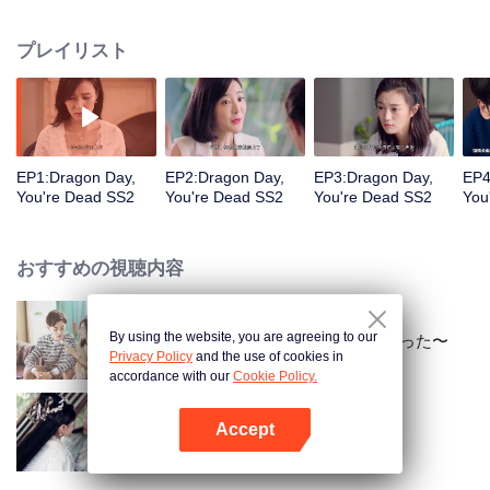
あることを放弃してもセイビと一緒に難関に立ち向かいたかった。しかし、
一般人の生活は龍坊ちゃんが思っているほど簡単ではない。略奪から帰って
プレイリスト
きたリュウ・カイイチは正式にリュウ・ヒイチに宣戦布告し、後継者の地位
の争いをスタートした。彼の身の回りにまた一人ラ・ヨウヨウという賢い女
の子が現れて、数人の生活は再び波乱を巻き起こす。
EP1:Dragon Day,
EP2:Dragon Day,
EP3:Dragon Day,
EP4
You're Dead SS2
You're Dead SS2
You're Dead SS2
You
おすすめの視聴内容
By using the website, you are agreeing to our
喧嘩上等！〜不良と恋愛しちゃった〜
Privacy Policy
and the use of cookies in
accordance with our
Cookie Policy.
Accept
The Eternal Love SS2
Appを開く