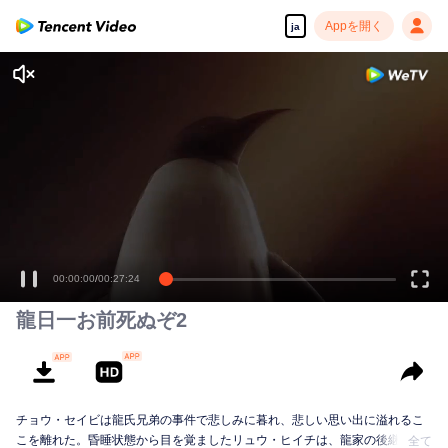
Appを開く
ja
00:00:00
/
00:27:24
龍日一お前死ぬぞ2
チョウ・セイビは龍氏兄弟の事件で悲しみに暮れ、悲しい思い出に溢れるこ
こを離れた。昏睡状態から目を覚ましたリュウ・ヒイチは、龍家の後継者で
全て