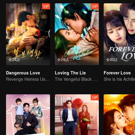
VIP
VIP
全24話
全24話
全30話
Dangerous Love
Loving The Lie
Forever Love
Revenge Heiress Use Marriage as Bait to Wed into a Wealthy Family
The Vengeful Black Lotus Falls for the Rogue Young Master
VIP