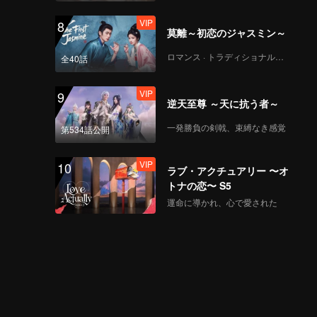
VIP
8
莫離～初恋のジャスミン～
ロマンス · トラディショナル・コスチューム
全40話
VIP
9
逆天至尊 ～天に抗う者～
一発勝負の剣戟、束縛なき感覚
第534話公開
VIP
10
ラブ・アクチュアリー 〜オ
トナの恋〜 S5
運命に導かれ、心で愛された