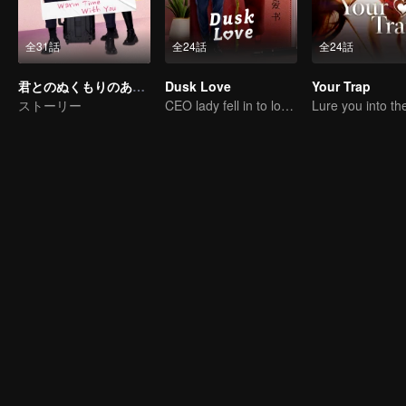
全31話
全24話
全24話
君とのぬくもりのある時間
Dusk Love
Your Trap
ストーリー
CEO lady fell in to love contract