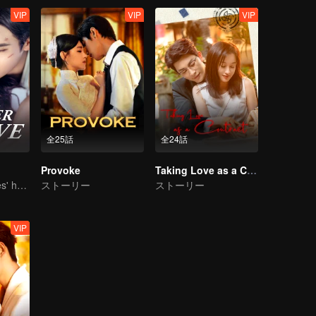
VIP
VIP
VIP
全25話
全24話
Provoke
Taking Love as a Contract
She is his Achilles' heel and his armor
ストーリー
ストーリー
VIP