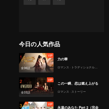
今日の人気作品
VIP
1
力の華
ロマンス · トラディショナル・コスチューム
全36話
VIP
2
この一瞬、恋は燃え上がる
ロマンス · ストーリー
全33話
VIP
3
永遠のあなた Part 2（完全