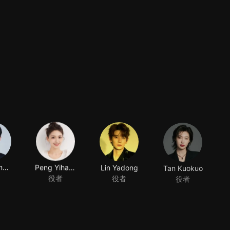
Xiang Xingyu
Peng Yihang
Lin Yadong
Tan Kuokuo
役者
役者
役者