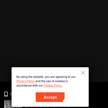
By using the website, you are agreeing to our
Privacy Policy
and the use of cookies in
accordance with our
Cookie Policy.
Phone
Accept
QRコードをスキャンしてアプ