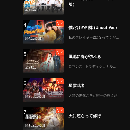
版）
全25話
VIP
4
僕だけの相棒 (Uncut Ver.)
私のプレイヤー2になってください
第4話公開
VIP
5
鳳池に春が訪れる
ロマンス · トラディショナル・コスチューム
全21話
VIP
6
星雲武者
人類の進化こそが唯一の答えだ
第235話公開
VIP
7
天に逆らって修行
第152話公開