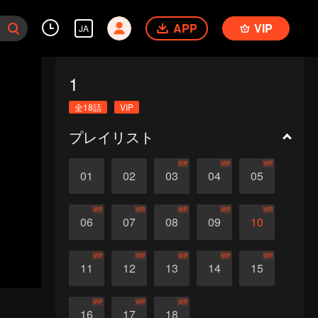
APP
VIP
JA
1
全18話
VIP
プレイリスト
VIP
VIP
VIP
01
02
03
04
05
VIP
VIP
VIP
VIP
VIP
06
07
08
09
10
VIP
VIP
VIP
VIP
VIP
11
12
13
14
15
VIP
VIP
VIP
16
17
18