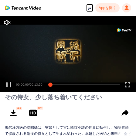
Appを開く
ja
00:00:00
/
00:13:50
その侍女、少し落ち着いてください
現代漢方医の沈昭娣は、突如として宮廷陰謀小説の世界に転生し、物語冒頭
で惨殺される端役の侍女として生まれ変わった。卓越した医術と未来の展開
全て