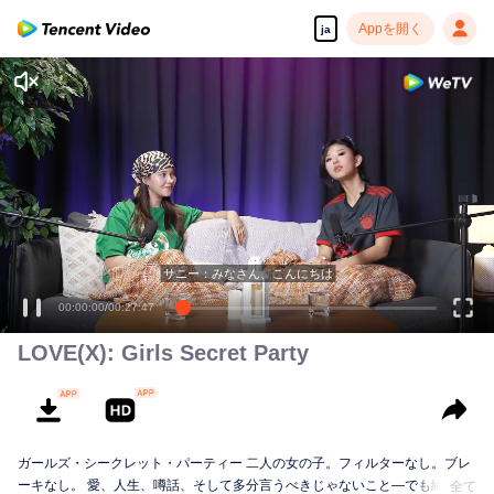
Appを開く
ja
サニー：みなさん、こんにちは
00:00:00
/
00:27:47
LOVE(X): Girls Secret Party
ガールズ・シークレット・パーティー 二人の女の子。フィルターなし。ブレ
ーキなし。 愛、人生、噂話、そして多分言うべきじゃないこと―でも絶対に
全て