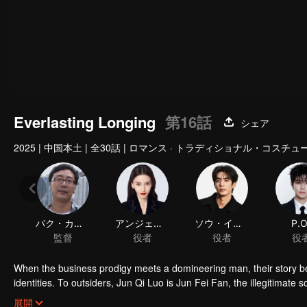
Everlasting Longing
第16話
シェア
2025
|
中国本土
|
全30話
|
ロマンス · トラディショナル・コスチュ
バク・カンシ
アンジェラベイビー
ソウ・イリュウ
P.O
監督
役者
役者
役
When the business prodigy meets a domineering man, their story be
identities. To outsiders, Jun Qi Luo is Jun Fei Fan, the illegitimate 
Jun Qi Luo experiences many hardships in a foreign land. She is ac
展開