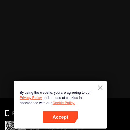
By using the website, you are agreeing to our
Privacy Policy
and the use of cookies in
accordance with our
Cookie Policy.
Phone
Accept
QRコードをスキャンしてアプ