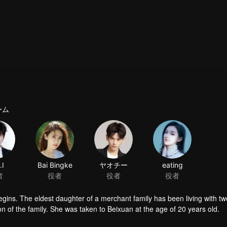
ーム
.I
Bai Bingke
ヤオチー
eating
者
役者
役者
役者
gins. The eldest daughter of a merchant family has been living with tw
son of the family. She was taken to Beixuan at the age of 20 years old.
cused of being a spy, humiliated and mistreated. Qi Luo finds a chance