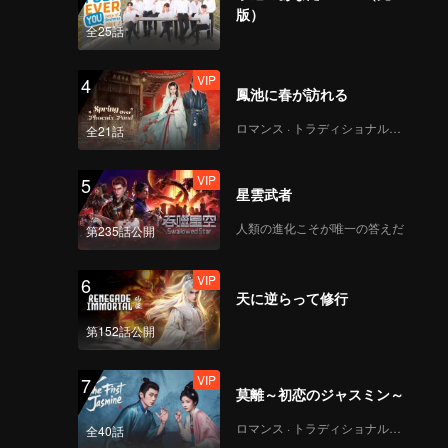
y fortune.
版）
全25話
VIP
4
鳳池に春が訪れる
ロマンス · トラディショナル・コスチューム
全21話
VIP
5
星雲武者
人類の進化こそが唯一の答えだ
第235話公開
VIP
6
天に逆らって修行
第152話公開
VIP
7
莫離～初恋のジャスミン～
ロマンス · トラディショナル・コスチューム
全40話