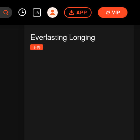
APP
VIP
JA
Everlasting Longing
予告