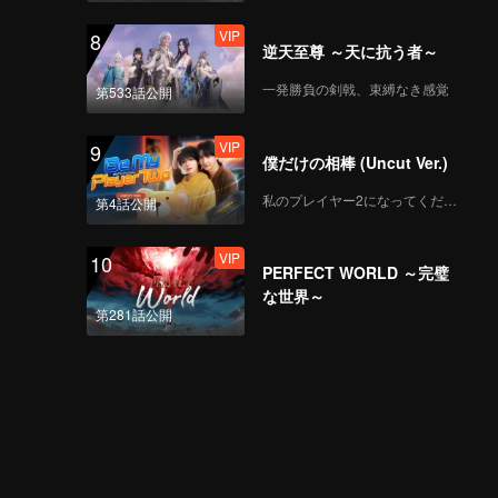
VIP
8
逆天至尊 ～天に抗う者～
一発勝負の剣戟、束縛なき感覚
第533話公開
VIP
9
僕だけの相棒 (Uncut Ver.)
私のプレイヤー2になってください
第4話公開
VIP
10
PERFECT WORLD ～完璧
な世界～
第281話公開