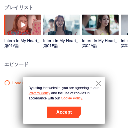
プレイリスト
Intern In My Heart_
Intern In My Heart_
Intern In My Heart_
Int
第01A話
第01B話
第02A話
第0
エピソード
Loading…
By using the website, you are agreeing to our
Privacy Policy
and the use of cookies in
accordance with our
Cookie Policy.
Accept
Appを開く